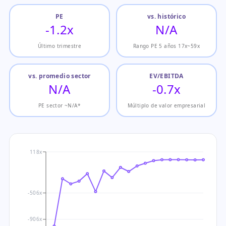
PE
vs. histórico
-1.2x
N/A
Último trimestre
Rango PE 5 años 17x~59x
vs. promedio sector
EV/EBITDA
N/A
-0.7x
PE sector ~N/A*
Múltiplo de valor empresarial
118x
-506x
-906x