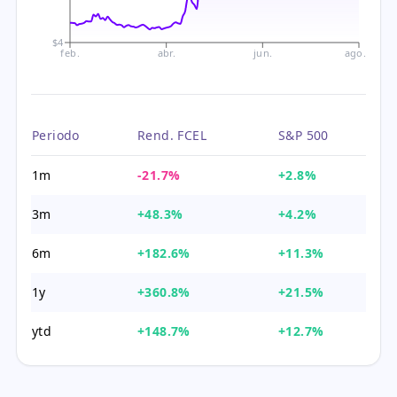
$4
feb.
abr.
jun.
ago.
Periodo
Rend. FCEL
S&P 500
1m
-21.7%
+2.8%
3m
+48.3%
+4.2%
6m
+182.6%
+11.3%
1y
+360.8%
+21.5%
ytd
+148.7%
+12.7%