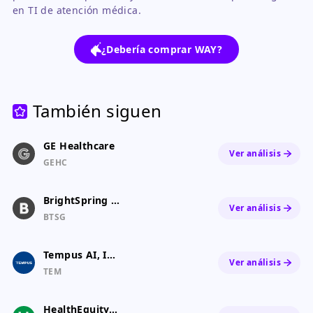
en TI de atención médica.
¿Debería comprar WAY?
También siguen
GE Healthcare
Ver análisis
GEHC
BrightSpring Health Services, Inc. Common Stock
Ver análisis
BTSG
Tempus AI, Inc. Class A Common Stock
Ver análisis
TEM
HealthEquity, Inc