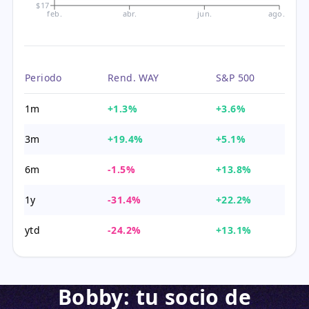
$17
feb.
abr.
jun.
ago.
Periodo
Rend. WAY
S&P 500
1m
+1.3%
+3.6%
3m
+19.4%
+5.1%
6m
-1.5%
+13.8%
1y
-31.4%
+22.2%
ytd
-24.2%
+13.1%
Bobby: tu socio de