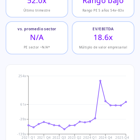
52.0x
Rango bajo
Último trimestre
Rango PE 5 años 54x~83x
vs. promedio sector
EV/EBITDA
N/A
18.6x
PE sector ~N/A*
Múltiplo de valor empresarial
254x
61x
-39x
-139x
2021 Q1
2021 Q4
2022 Q3
2023 Q2
2024 Q1
2024 Q4
2025 Q4