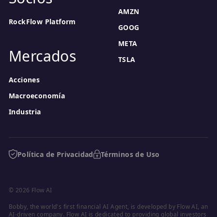
AMZN
RockFlow Platform
GOOG
META
Mercados
TSLA
Acciones
Macroeconomía
Industria
Política de Privacidad
Términos de Uso
© 2026 Flow AI
Bobby, the world's first financial AI Agent, is developed by Flow AI, an 
AI-driven company. Flow AI is dedicated to providing global investors 