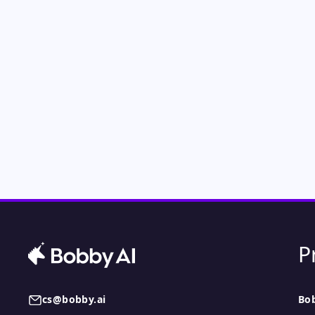
P
cs@bobby.ai
Bo