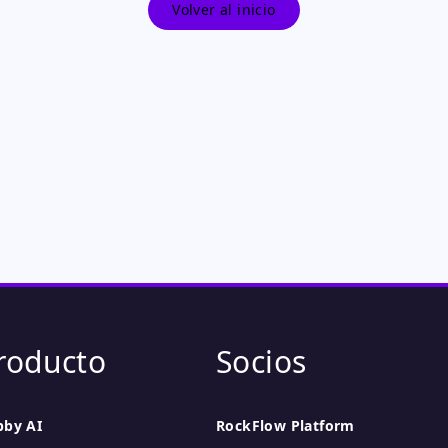
Volver al inicio
roducto
Socios
bby AI
RockFlow Platform