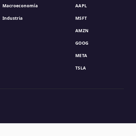
Macroeconomía
AAPL
Industria
MSFT
AMZN
GOOG
META
TSLA
ing global investors with AI-powered financial services 