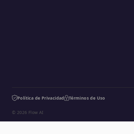
Política de Privacidad
Términos de Uso
© 2026 Flow AI
Bobby, the world's first financial AI Agent, is developed 
across multiple markets.