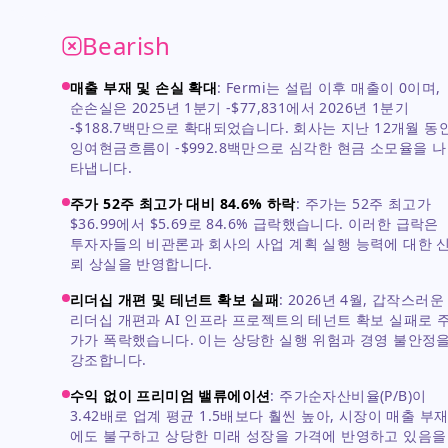
Bearish
스
매출 부재 및 손실 확대
:
Fermi는 설립 이후 매출이 0이며,
순손실은 2025년 1분기 -$77,831에서 2026년 1분기
-$188.7백만으로 확대되었습니다. 회사는 지난 12개월 동
잉여현금흐름이 -$992.8백만으로 심각한 현금 소모율을 나
타냅니다.
목
주가 52주 최고가 대비 84.6% 하락
:
주가는 52주 최고가
$36.99에서 $5.69로 84.6% 급락했습니다. 이러한 급락은
투자자들의 비관론과 회사의 사업 계획 실행 능력에 대한 
뢰 상실을 반영합니다.
리더십 개편 및 테넌트 확보 실패
:
2026년 4월, 갑작스러운
주
리더십 개편과 AI 인프라 프로젝트의 테넌트 확보 실패로 
영
가가 폭락했습니다. 이는 상당한 실행 위험과 경영 불안정
은
강조합니다.
수익 없이 프리미엄 밸류에이션
:
주가순자산비율(P/B)이
3.42배로 업계 평균 1.5배보다 훨씬 높아, 시장이 매출 부
에도 불구하고 상당한 미래 성장을 가격에 반영하고 있음을