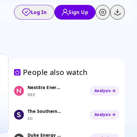
Log In
Sign Up
People also watch
NextEra Energy, Inc.
Analysis
NEE
The Southern Company
Analysis
SO
Duke Energy Corporation