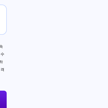
지속
매수
 하
성격