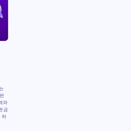
이는
개편
단계와
 현금
 하