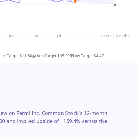
Jun
Jun
Jul
Next 12 Months
age Target
$11.50
High Target
$35.00
Low Target
$4.47
 view on Fermi Inc. Common Stock's 12-month
00 and implied upside of +169.4% versus the