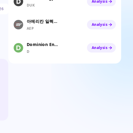
Analysis
DUK
26
아메리칸 일렉트릭 파워
Analysis
AEP
Dominion Energy, Inc Common Stock
Analysis
D