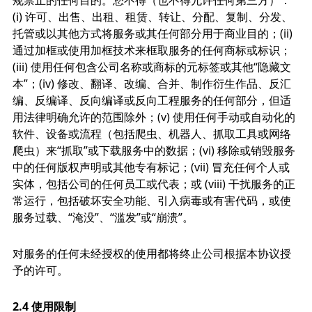
规禁止的任何目的。您不得（也不得允许任何第三方）：
(i) 许可、出售、出租、租赁、转让、分配、复制、分发、
托管或以其他方式将服务或其任何部分用于商业目的；(ii)
通过加框或使用加框技术来框取服务的任何商标或标识；
(iii) 使用任何包含公司名称或商标的元标签或其他“隐藏文
本”；(iv) 修改、翻译、改编、合并、制作衍生作品、反汇
编、反编译、反向编译或反向工程服务的任何部分，但适
用法律明确允许的范围除外；(v) 使用任何手动或自动化的
软件、设备或流程（包括爬虫、机器人、抓取工具或网络
爬虫）来“抓取”或下载服务中的数据；(vi) 移除或销毁服务
中的任何版权声明或其他专有标记；(vii) 冒充任何个人或
实体，包括公司的任何员工或代表；或 (viii) 干扰服务的正
常运行，包括破坏安全功能、引入病毒或有害代码，或使
服务过载、“淹没”、“滥发”或“崩溃”。
对服务的任何未经授权的使用都将终止公司根据本协议授
予的许可。
2.4 使用限制