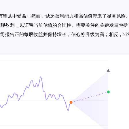
司有望从中受益。然而，缺乏盈利能力和高估值带来了显著风险
实现盈利，以证明当前估值的合理性。需要关注的关键发展包括
公司报告正的每股收益并保持增长，信心将升级为高；相反，业