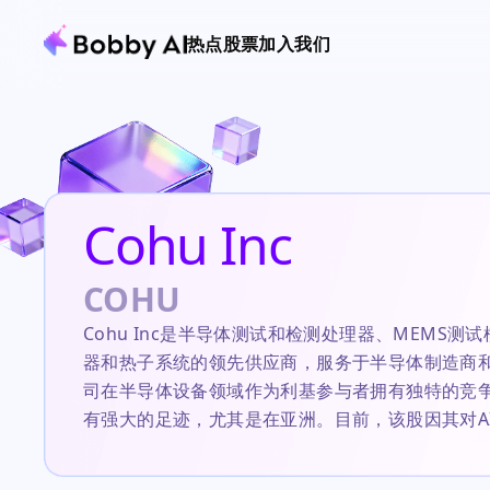
热点
股票
加入我们
Cohu Inc
COHU
Cohu Inc是半导体测试和检测处理器、MEMS测
器和热子系统的领先供应商，服务于半导体制造商
司在半导体设备领域作为利基参与者拥有独特的竞
有强大的足迹，尤其是在亚洲。目前，该股因其对A
备市场的敞口而吸引了大量投资者关注，这推动其
幅上涨。然而，近期的波动和从历史高点的急剧回