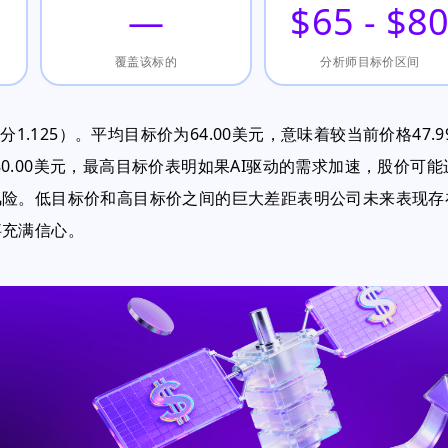
—
$65 - $8
覆盖该标的
分析师目标价区间
1.125）。平均目标价为64.00美元，意味着较当前价格47.9
至80.00美元，最高目标价表明如果AI驱动的需求加速，股价可能
风险。低目标价和高目标价之间的巨大差距表明公司未来表现存
事充满信心。