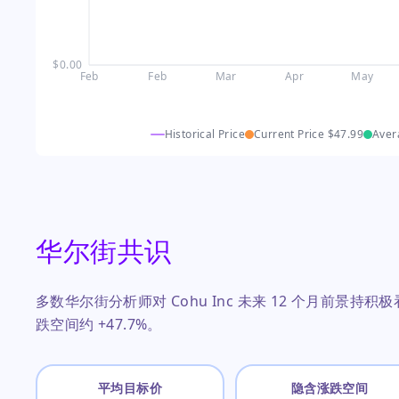
$0.00
Feb
Feb
Mar
Apr
May
Historical Price
Current Price
$47.99
Aver
华尔街共识
多数华尔街分析师对 Cohu Inc 未来 12 个月前景持
跌空间约 +47.7%。
平均目标价
隐含涨跌空间