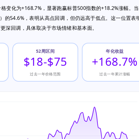
化为+168.7%，显著跑赢标普500指数的+18.2%涨幅。
60美元）的54.6%，表明从高点回调，但仍远高于低点。这一位置表
行更深回调，具体取决于市场情绪和基本面。
52周区间
年化收益
$18-$75
+168.7%
过去一年价格范围
过去一年累计涨幅