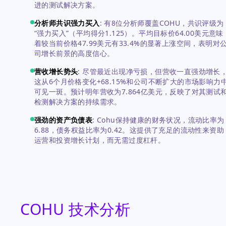
进的测试解决方案。
分析师共识强力买入
:
有8位分析师覆盖COHU，共识评级为
“强力买入”（平均得分1.125）。平均目标价64.00美元意味
着较当前价格47.99美元有33.4%的显著上涨空间，表明对
司增长前景的高度信心。
营收增长势头
:
尽管最近出现净亏损，但营收一直强劲增长
这从6个月价格变化+68.15%和公司不断扩大的市场影响力
可见一斑。预计明年营收为7.864亿美元，反映了对其测试
检测解决方案的持续需求。
强劲的资产负债表
:
Cohu保持健康的财务状况，流动比率为
6.88，债务权益比率为0.42。这提供了充足的流动性来资助
运营和投资增长计划，而无需过度杠杆。
COHU 技术分析