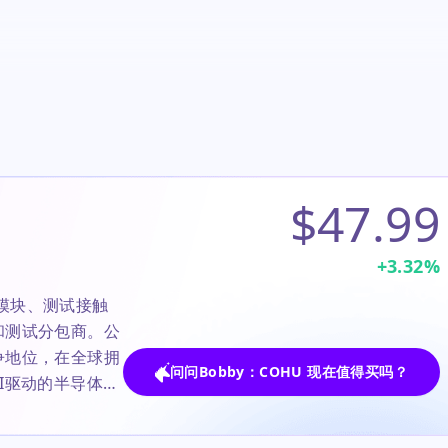
$47.99
+
3.32
%
试模块、测试接触
和测试分包商。公
争地位，在全球拥
问问Bobby：COHU 现在值得买吗？
I驱动的半导体设
股价在过去一年大
调引发了对其增长