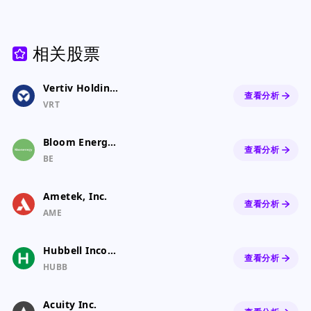
相关股票
Vertiv Holdings Co Class A Common Stock
查看分析
VRT
Bloom Energy Corporation
查看分析
BE
Ametek, Inc.
查看分析
AME
Hubbell Incorporated
查看分析
HUBB
Acuity Inc.