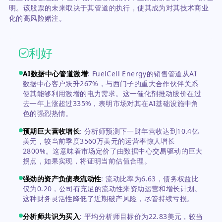
明。该股票的未来取决于其管道的执行，使其成为对其技术商业
化的高风险赌注。
利好
AI数据中心管道激增
:
FuelCell Energy的销售管道从AI
数据中心客户跃升267%，与西门子的重大合作伙伴关系
使其能够利用激增的电力需求。这一催化剂推动股价在过
去一年上涨超过335%，表明市场对其在AI基础设施中角
色的强烈热情。
预期巨大营收增长
:
分析师预测下一财年营收达到10.4亿
美元，较当前季度3560万美元的运营率惊人增长
2800%。这意味着市场定价了由数据中心交易驱动的巨大
拐点，如果实现，将证明当前估值合理。
强劲的资产负债表流动性
:
流动比率为6.63，债务权益比
仅为0.20，公司有充足的流动性来资助运营和增长计划。
这种财务灵活性降低了近期破产风险，尽管持续亏损。
分析师共识为买入
:
平均分析师目标价为22.83美元，较当