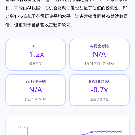
长，可能由AI数据中心机会驱动，但也凸显了估值的投机性。PS
比率1.46倍低于公司历史平均水平，过去营收微薄时PS曾达数百
倍，但相对于当前营收基础仍较高。
PE
与历史对比
-1.2x
N/A
最新季度
5年PE区间 17x~59x
vs 行业平均
EV/EBITDA
N/A
-0.7x
行业PE约 N/A*
企业价值倍数
118x