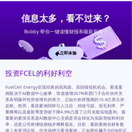
信息太多，看不过来？
Bobby 帮你一键读懂财报和最新新闻！
立即体验
投资FCEL的利好利空
FuelCell Energy呈现经典的高风险、高回报投机机会。看涨案
例取决于AI数据中心叙事，管道激增267%和西门子合作伙伴关
系表明爆炸性营收增长的潜力，正如分析师预测的10.4亿美元所
反映。然而，看跌案例同样引人注目：持续亏损、负毛利率、严
重稀释以及最新季度营收下降4.9%凸显了公司未能实现盈利。最
重要的紧张关系是AI数据中心交易是否会转化为实际营收和利润
率，还是公司将继续烧钱并稀释股东。目前，看跌案例在财务数
据上有更强证据，但市场押注看涨案例，正如股价飙升335%所证