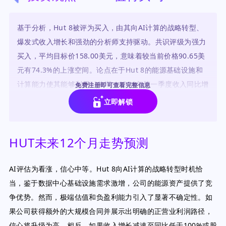
基于分析，Hut 8被评为买入，由其向AI计算的战略转型、
爆发式收入增长和强劲的分析师支持驱动。共识评级为强力
买入，平均目标价158.00美元，意味着较当前价格90.65美
元有74.3%的上涨空间。论点在于Hut 8的能源基础设施和
计算能力使其能够利用AI热潮，2026年第一季度收入同比增
免费注册即可查看完整信息
长225.5%，分析师预计下一财年每股收益为3.54美元。
立即解锁
HUT未来12个月走势预测
AI评估为看涨，信心中等。Hut 8向AI计算的战略转型时机恰
当，鉴于数据中心基础设施需求激增，公司的能源资产提供了竞
争优势。然而，极端估值和负盈利能力引入了显著不确定性。如
果公司获得额外的大规模合同并展示出明确的正营业利润路径，
信心将升级为高。相反，如果收入增长减速至同比低于100%或股