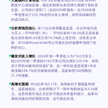
大规模AI计算转型
:
Hut 8正积极从纯比特币挖矿转向AI
数据中心基础设施，最近的新闻头条强调大规模计算租赁
交易。公司的计算部门（包括GPU即服务）在2026年第
一季度推动了225.5%的同比收入激增，表明其战略转型
的成功执行。
分析师强烈信心
:
有17位分析师覆盖该股，共识评级为强
力买入（平均评级1.35），平均目标价158.00美元意味着
较当前价格90.65美元有74.3%的上涨空间。没有卖出评
级，BTIG和Rosenblatt等公司最近的评级重申强调了机
构的信心。
爆发式收入增长
:
2026年第一季度收入为7102万美元，
较2025年第一季度的2182万美元同比增长225.5%，表明
其计算和AI服务的快速扩张。这一增长轨迹是该股1年价
格涨幅338.1%的关键驱动因素，远超标普500指数的
21.5%涨幅。
高增长预期
:
PEG比率为0.178，表明相对于预期盈利增
长，该股被低估，分析师预计下一财年每股收益为3.54美
元。这意味着市场正在定价可观的未来盈利能力，如果AI
基础设施合同按预期实现，这可能会实现。