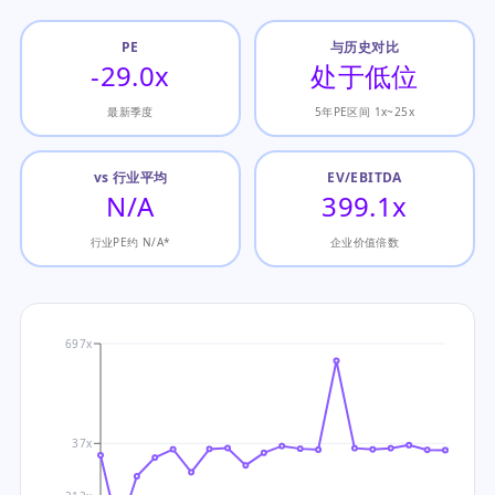
PE
与历史对比
-29.0x
处于低位
最新季度
5年PE区间 1x~25x
vs 行业平均
EV/EBITDA
N/A
399.1x
行业PE约 N/A*
企业价值倍数
697x
37x