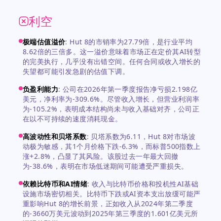
利空
极端估值溢价
:
Hut 8的市销率为27.79倍，是行业平均
8.62倍的三倍多。这一溢价意味着市场正在定价其AI转型
的完美执行，几乎没有出错空间。任何合同或收入增长的
失望都可能引发急剧的估值下调。
负盈利能力
:
公司在2026年第一季度报告净亏损2.198亿
美元，净利率为-309.6%。尽管收入增长，但营业利润率
为-105.2%，表明成本结构尚未与收入基础对齐，公司正
在以不可持续的速度消耗现金。
高波动性和贝塔系数
:
贝塔系数为6.11，Hut 8对市场波
动极为敏感，其1个月价格下跌-6.3%，而标普500指数上
涨+2.8%，凸显了其风险。该股过去一年最大回撤
为-38.6%，表明在市场低迷期间可能遭受严重损失。
依赖比特币和AI情绪
:
收入与比特币价格和投机性AI基础
设施市场密切相关。比特币下跌或AI资本支出放缓可能严
重影响Hut 8的增长前景，正如收入从2024年第二季度
的-3660万美元波动到2025年第三季度的1.601亿美元所