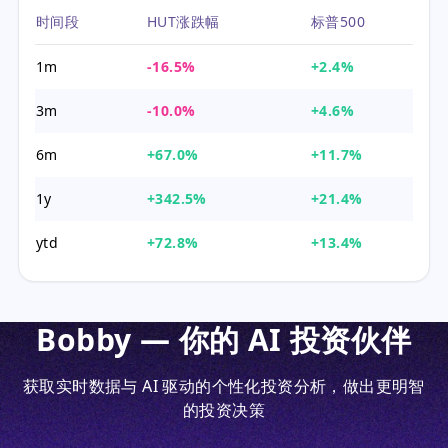
时间段
HUT涨跌幅
标普500
1m
-16.5%
+2.4%
3m
-10.0%
+4.6%
6m
+67.0%
+11.7%
1y
+342.5%
+21.4%
ytd
+72.8%
+13.4%
Bobby — 你的 AI 投资伙伴
获取实时数据与 AI 驱动的个性化投资分析，做出更明智
的投资决策