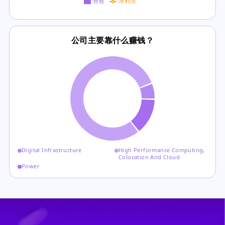
营收
净利润
公司主要靠什么赚钱？
Digital Infrastructure
High Performance Computing,
Colocation And Cloud
Power