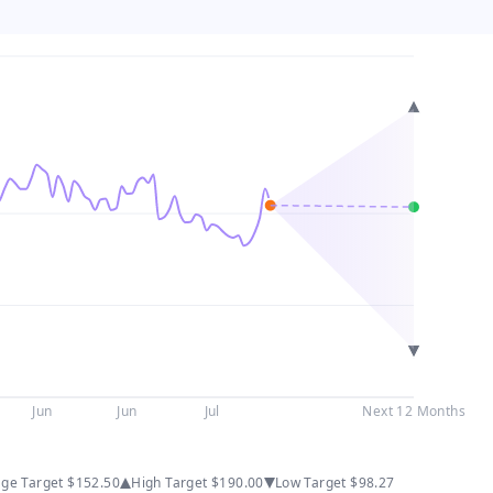
Jun
Jun
Jul
Next 12 Months
age Target
$152.50
High Target
$190.00
Low Target
$98.27