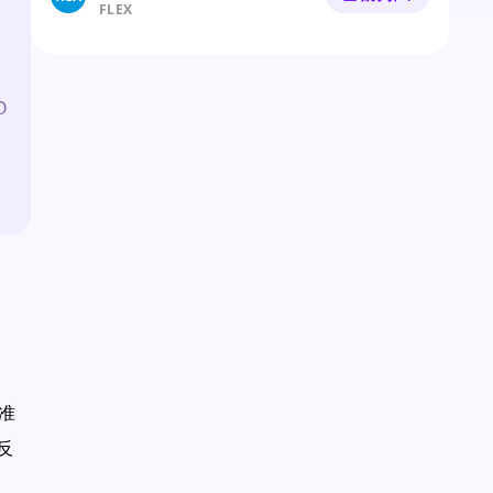
FLEX
O
理
准
反