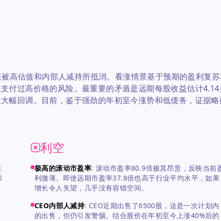
债表被高估值和内部人减持所抵消。看涨情景基于预期的盈利复苏
支付过高价格的风险。最重要的矛盾是远期每股收益估计4.14
数大幅回调。目前，鉴于强劲的年初至今涨势和低债务，证据略
利空
显
极高的滚动市盈率
:
滚动市盈率80.9倍极其昂贵，反映当前
和
利微薄。即使远期市盈率37.8倍也高于行业平均水平，如果
增长令人失望，几乎没有容错空间。
，
CEO内部人减持
:
CEO近期出售了6500股，这是一次计划内
的出售，但仍引发警惕。结合股价在年初至今上涨40%后的