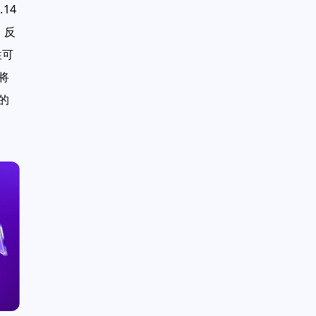
14
，反
性可
将
的