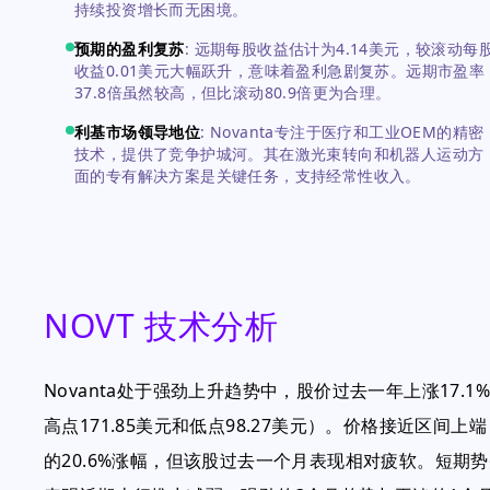
持续投资增长而无困境。
预期的盈利复苏
:
远期每股收益估计为4.14美元，较滚动每
收益0.01美元大幅跃升，意味着盈利急剧复苏。远期市盈率
37.8倍虽然较高，但比滚动80.9倍更为合理。
利基市场领导地位
:
Novanta专注于医疗和工业OEM的精密
技术，提供了竞争护城河。其在激光束转向和机器人运动方
面的专有解决方案是关键任务，支持经常性收入。
NOVT 技术分析
Novanta处于强劲上升趋势中，股价过去一年上涨17.1%，
高点171.85美元和低点98.27美元）。价格接近区间
的20.6%涨幅，但该股过去一个月表现相对疲软。短期势头