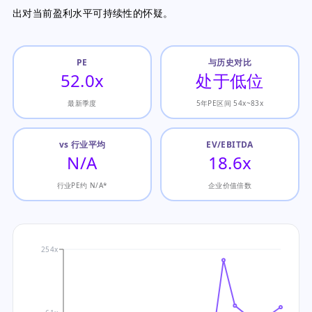
出对当前盈利水平可持续性的怀疑。
PE
与历史对比
52.0x
处于低位
最新季度
5年PE区间 54x~83x
vs 行业平均
EV/EBITDA
N/A
18.6x
行业PE约 N/A*
企业价值倍数
254x