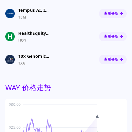
Tempus AI, Inc. Class A Common Stock
查看分析
TEM
HealthEquity, Inc
查看分析
HQY
10x Genomics, Inc. Class A Common Stock
查看分析
TXG
WAY 价格走势
$30.00
$25.00