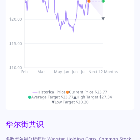
$20.00
$15.00
$10.00
Feb
Mar
May
Jun
Jun
Jul
Next 12 Months
Historical Price
Current Price
$23.77
Average Target
$23.77
High Target
$27.34
Low Target
$20.20
华尔街共识
多数华尔街分析师对 Waystar Holding Corp. Common Stock