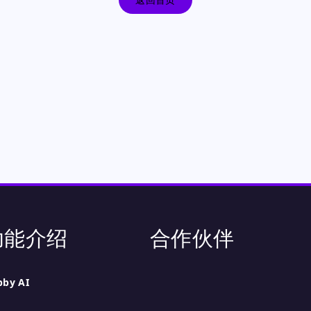
功能介绍
合作伙伴
bby AI