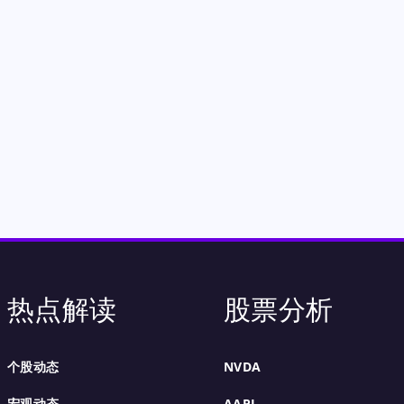
热点解读
股票分析
个股动态
NVDA
宏观动态
AAPL