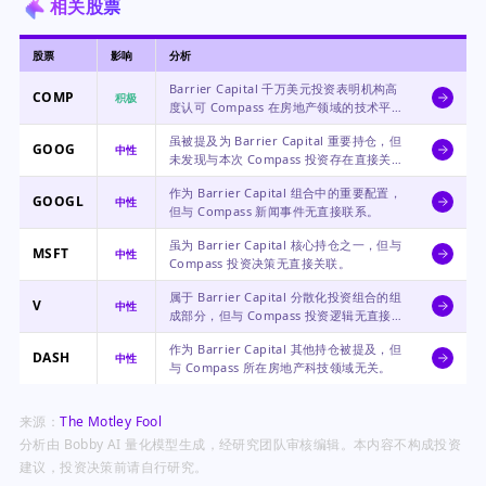
相关股票
股票
影响
分析
Barrier Capital 千万美元投资表明机构高
COMP
积极
度认可 Compass 在房地产领域的技术平台
与增长战略。
虽被提及为 Barrier Capital 重要持仓，但
GOOG
中性
未发现与本次 Compass 投资存在直接关
联。
作为 Barrier Capital 组合中的重要配置，
GOOGL
中性
但与 Compass 新闻事件无直接联系。
虽为 Barrier Capital 核心持仓之一，但与
MSFT
中性
Compass 投资决策无直接关联。
属于 Barrier Capital 分散化投资组合的组
V
中性
成部分，但与 Compass 投资逻辑无直接相
关性。
作为 Barrier Capital 其他持仓被提及，但
DASH
中性
与 Compass 所在房地产科技领域无关。
来源：
The Motley Fool
分析由 Bobby AI 量化模型生成，经研究团队审核编辑。本内容不构成投资
建议，投资决策前请自行研究。