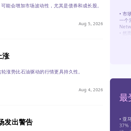
，可能会增加市场波动性，尤其是债券和成长股。
• 市
一个混
Aug 5, 2026
Net
• 
跌18
及来
• 
上涨
Wa
Sp
这轮涨势比石油驱动的行情更具持久性。
风险。
• 板
提供
Aug 4, 2026
门氏菌
最
• 
管和
• 亚
场发出警告
37%