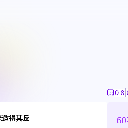
0
8
能适得其反
6