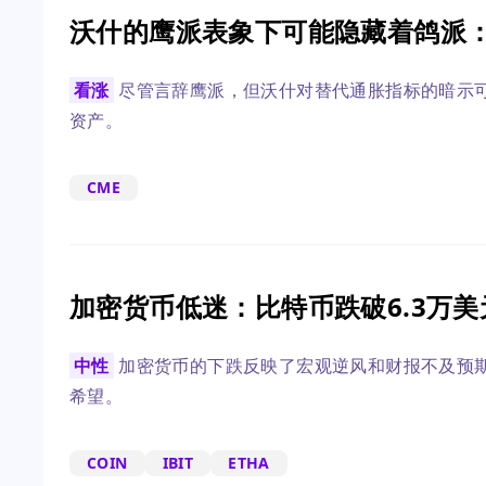
沃什的鹰派表象下可能隐藏着鸽派
看涨
尽管言辞鹰派，但沃什对替代通胀指标的暗示
资产。
CME
加密货币低迷：比特币跌破6.3万美元，
中性
加密货币的下跌反映了宏观逆风和财报不及预期
希望。
COIN
IBIT
ETHA