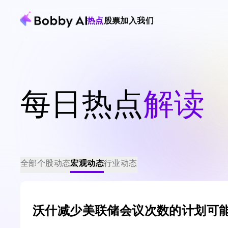
热点
股票
加入我们
每日热点
解读
全部
个股动态
宏观动态
行业动态
沃什减少美联储会议次数的计划可