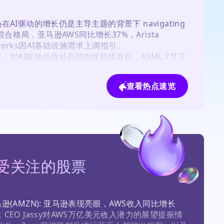
场在AI驱动的增长仍是主导主题的背景下 navigating 
合格局，亚马逊AWS同比增长37%，Arista 
works因AI基础设施需求上调指引。

然而，对AI板块估值过高的担忧持续存在，ASML 7月下
%，因有报道称Anthropic正在开发自己的AI芯片以
自中国的竞争。

查看热点速览
监管和政策不确定性加剧波动：美联储主席Kevin 
rsh考虑减少FOMC会议次数可能降低透明度，而
aceX内部人士锁定期于8月6日到期对散户投资者构成


块轮动明显，投资者青睐AI受益者如Bloom Energy
电力解决方案，而消费股信号不一，Chipotle遭遇沙
恐慌，Target进行转型。

受关注的股票
总体而言，市场对AI相关盈利抱有高预期，但估值、监
地缘政治因素带来的风险也较高。
马逊(AMZN): 亚马逊表现亮眼，AWS收入同比增长
，CEO Jassy对AWS万亿美元收入潜力的展望提振情