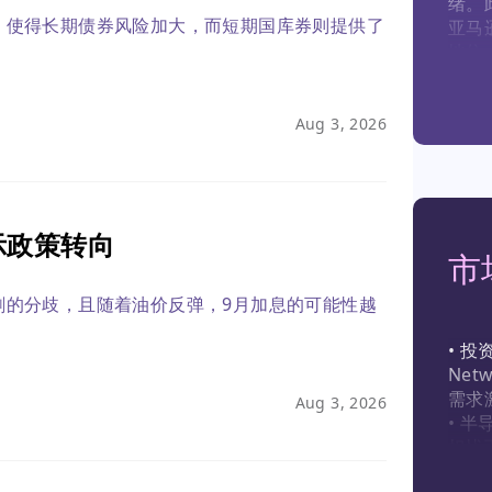
绪。
，使得长期债券风险加大，而短期国库券则提供了
亚马逊
地位。
• 特
不利
Cat
Aug 3, 2026
并增
• 苹
美元
制，
示政策转向
• 
市
18
• A
剧的分歧，且随着油价反弹，9月加息的可能性越
（同比
络平
• 投
Net
需求
Aug 3, 2026
• 
担忧
• 