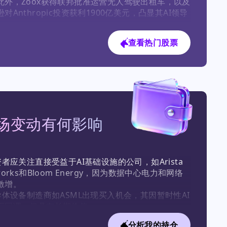
此外，Zoox获得联邦批准运营无人驾驶出租车，以及
对Anthropic投资获利1900亿美元，凸显其AI领导


斯拉(TSLA): 特斯拉面临Zoox获批（对robotaxi雄心
查看热门股票
）和法律风险上升（27亿至145亿美元）的阻力，但
hie Wood的Ark Invest维持2600美元的看涨目标价，
持仓位。

果(AAPL): 苹果公布史上最佳六月季度，营收1094亿
，但股价下跌高达8%，因服务增长放缓和供应限
反映出市场预期过高。

ASML: 尽管第二季度业绩超预期，但7月股价下跌
场变动有何影响
%，因AI板块抛售和来自中国的竞争威胁打压情绪。

NET: Arista Networks业绩超预期，营收30亿美元
增长40%），并上调指引，推出新的1.6 Tbps AI网
台，表明AI网络需求强劲。
资者应关注直接受益于AI基础设施的公司，如Arista 
works和Bloom Energy，因为数据中心电力和网络
激增。

半导体设备制造商如ASML出现买入机会，其因暂时性AI
而回调，但具有长期价值。

对于特斯拉和苹果等高位科技股，风险仍然较高，考虑
分析我的持仓