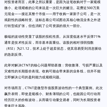
对投资者而言，此事之所以重要，是因为这笔收购对于一家规模
微小、处境艰难的公司来说是一次巨大的赌注。花费近500万美
元现金——接近其整个市值——用于收购一家新子公司，是一次
戏剧性的战略转变。这标志着公司试图在其核心物流业务之外进
行转型或扩张，但也消耗了公司资源的很大一部分。
极端的波动性突显了该股的投机性质。从深度低迷水平反弹71%
通常是技术性反应，而非基本面重估。该股的相对强弱指数
（RSI）为21.12，技术上处于超卖状态，使其容易受到消息驱动
的急剧反弹。
此举对解决CTNT的核心问题帮助甚微：营收微薄、亏损严重以及
灾难性的长期股价表现。收购可能会带来新的业务线，但并不能
立即解决公司的盈利能力或规模问题。
对市场而言，CTNT是微型市值股票波动性的一个典型案例。此次
飙升表明，即使是规模小、财务薄弱的公司，也能因公司行动而
经历巨大的价格波动，从而吸引动量交易者，同时为长期投资者
带来巨大风险。