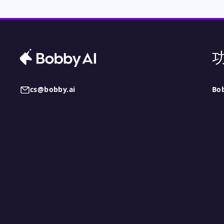
cs@bobby.ai
Bo