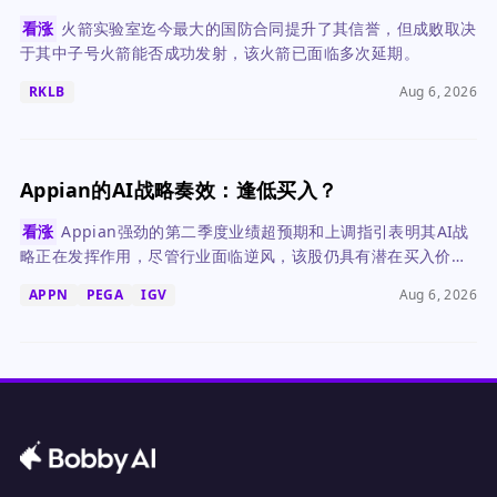
看涨
火箭实验室迄今最大的国防合同提升了其信誉，但成败取决
于其中子号火箭能否成功发射，该火箭已面临多次延期。
RKLB
Aug 6, 2026
Appian的AI战略奏效：逢低买入？
看涨
Appian强劲的第二季度业绩超预期和上调指引表明其AI战
略正在发挥作用，尽管行业面临逆风，该股仍具有潜在买入价
值。
APPN
PEGA
IGV
Aug 6, 2026