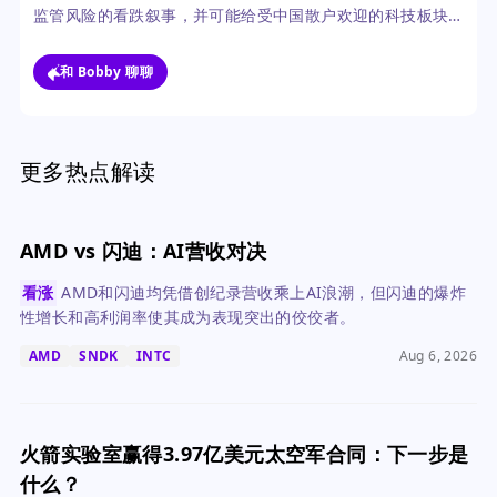
监管风险的看跌叙事，并可能给受中国散户欢迎的科技板块
情绪带来压力。中国资本寻求全球多元化配置的长期趋势依
然存在，但这条道路刚刚变得更加昂贵和复杂。
和 Bobby 聊聊
更多热点解读
AMD vs 闪迪：AI营收对决
看涨
AMD和闪迪均凭借创纪录营收乘上AI浪潮，但闪迪的爆炸
性增长和高利润率使其成为表现突出的佼佼者。
AMD
SNDK
INTC
Aug 6, 2026
火箭实验室赢得3.97亿美元太空军合同：下一步是
什么？