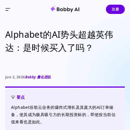
注册
Alphabet的AI势头超越英伟
达：是时候买入了吗？
Jun 2, 2026
Bobby 量化团队
💡
要点
Alphabet谷歌云业务的爆炸式增长及其庞大的AI订单储
备，使其成为极具吸引力的长期投资标的，即使按当前估
值来看也是如此。