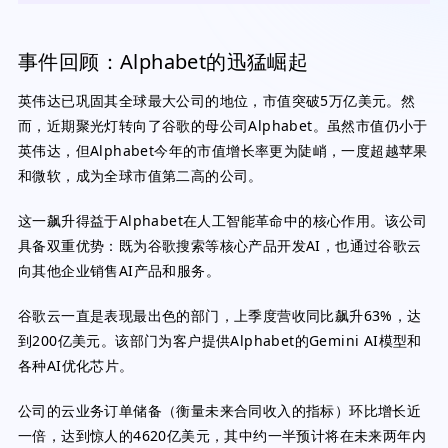
事件回顾：Alphabet的迅猛崛起
英伟达已巩固其全球最大公司的地位，市值突破5万亿美元。然
而，近期聚光灯转向了谷歌的母公司Alphabet。虽然市值仍小于
英伟达，但Alphabet今年的市值增长率更为陡峭，一度超越苹果
和微软，成为全球市值第二高的公司。
这一飙升得益于Alphabet在人工智能革命中的核心作用。该公司
具备双重优势：既为谷歌搜索等核心产品开发AI，也通过谷歌云
向其他企业销售AI产品和服务。
谷歌云一直是表现最出色的部门，上季度营收同比飙升63%，达
到200亿美元。该部门为客户提供Alphabet的Gemini AI模型和
各种AI优化芯片。
公司的云业务订单储备（衡量未来合同收入的指标）环比增长近
一倍，达到惊人的4620亿美元，其中约一半预计将在未来两年内