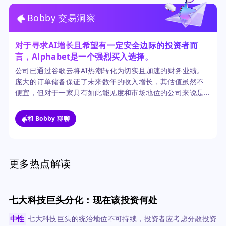
Bobby 交易洞察
对于寻求AI增长且希望有一定安全边际的投资者而
言，Alphabet是一个强烈买入选择。
公司已通过谷歌云将AI热潮转化为切实且加速的财务业绩。
庞大的订单储备保证了未来数年的收入增长，其估值虽然不
便宜，但对于一家具有如此能见度和市场地位的公司来说是
合理的。风险在于执行不力或AI支出放缓，但目前的势头非
常强劲。
和 Bobby 聊聊
更多热点解读
七大科技巨头分化：现在该投资何处
中性
七大科技巨头的统治地位不可持续，投资者应考虑分散投资