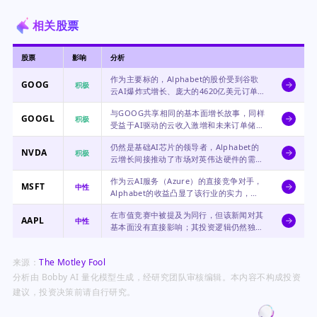
相关股票
股票
影响
分析
作为主要标的，Alphabet的股价受到谷歌
GOOG
积极
云AI爆炸式增长、庞大的4620亿美元订单
储备以及作为市场领导者合理的估值的推
与GOOG共享相同的基本面增长故事，同样
动。
GOOGL
积极
受益于AI驱动的云收入激增和未来订单储
备。
仍然是基础AI芯片的领导者，Alphabet的
NVDA
积极
云增长间接推动了市场对英伟达硬件的需
求，尽管其近期市值增长已被超越。
作为云AI服务（Azure）的直接竞争对手，
MSFT
中性
Alphabet的收益凸显了该行业的实力，但
也加剧了竞争格局。
在市值竞赛中被提及为同行，但该新闻对其
AAPL
中性
基本面没有直接影响；其投资逻辑仍然独
特，专注于消费硬件和服务。
来源：
The Motley Fool
分析由 Bobby AI 量化模型生成，经研究团队审核编辑。本内容不构成投资
建议，投资决策前请自行研究。