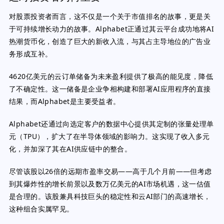
对股票投资者而言，这不仅是一个关于市值排名的故事，更是关
于可持续增长动力的故事。Alphabet正通过其云平台成功地将AI
热潮货币化，创造了巨大的新收入流，与其占主导地位的广告业
务形成互补。
4620亿美元的云订单储备为未来盈利提供了极高的能见度，降低
了不确定性。这一储备是企业争相构建和部署AI应用程序的直接
结果，而Alphabet是主要受益者。
Alphabet还通过向选定客户的数据中心提供其定制的张量处理单
元（TPU），扩大了在半导体领域的影响力。这实现了收入多元
化，并加深了其在AI供应链中的整合。
尽管该股以26倍的远期市盈率交易——高于几个月前——但考虑
到其爆炸性的增长前景以及数万亿美元的AI市场机遇，这一估值
是合理的。该股兼具科技巨头的稳定性和云AI部门的高速增长，
这种组合实属罕见。