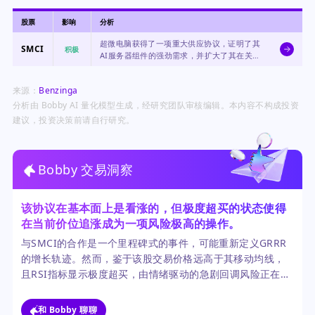
股票
影响
分析
超微电脑获得了一项重大供应协议，证明了其
SMCI
积极
AI服务器组件的强劲需求，并扩大了其在关键
亚太市场的业务版图。
来源：
Benzinga
分析由 Bobby AI 量化模型生成，经研究团队审核编辑。本内容不构成投资
建议，投资决策前请自行研究。
Bobby 交易洞察
该协议在基本面上是看涨的，但极度超买的状态使得
在当前价位追涨成为一项风险极高的操作。
与SMCI的合作是一个里程碑式的事件，可能重新定义GRRR
的增长轨迹。然而，鉴于该股交易价格远高于其移动均线，
且RSI指标显示极度超买，由情绪驱动的急剧回调风险正在升
高。审慎的投资者应等待回调后再建立仓位。
和 Bobby 聊聊