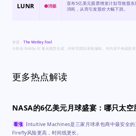
宣布5亿美元股票增发计划导致股东
LUNR
消极
消耗，从而引发股价大幅下跌。
来源：
The Motley Fool
分析由 Bobby AI 量化模型生成，经研究团队审核编辑。本内容不构成
更多热点解读
NASA的6亿美元月球盛宴：哪只太空
看涨
Intuitive Machines是三家月球承包商中最安
Firefly风险更高，时间线更长。