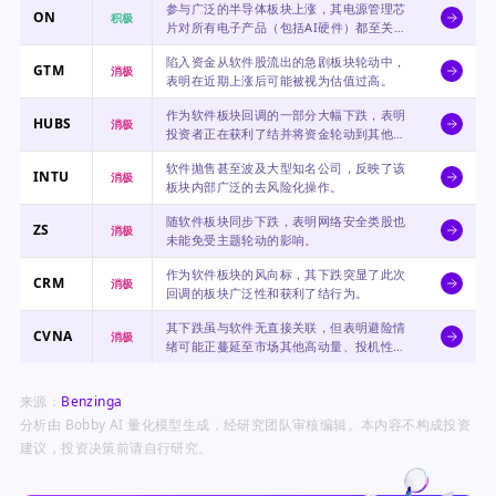
参与广泛的半导体板块上涨，其电源管理芯
ON
积极
片对所有电子产品（包括AI硬件）都至关重
要。
陷入资金从软件股流出的急剧板块轮动中，
GTM
消极
表明在近期上涨后可能被视为估值过高。
作为软件板块回调的一部分大幅下跌，表明
HUBS
消极
投资者正在获利了结并将资金轮动到其他地
方。
软件抛售甚至波及大型知名公司，反映了该
INTU
消极
板块内部广泛的去风险化操作。
随软件板块同步下跌，表明网络安全类股也
ZS
消极
未能免受主题轮动的影响。
作为软件板块的风向标，其下跌突显了此次
CRM
消极
回调的板块广泛性和获利了结行为。
其下跌虽与软件无直接关联，但表明避险情
CVNA
消极
绪可能正蔓延至市场其他高动量、投机性领
域。
来源：
Benzinga
分析由 Bobby AI 量化模型生成，经研究团队审核编辑。本内容不构成投资
建议，投资决策前请自行研究。