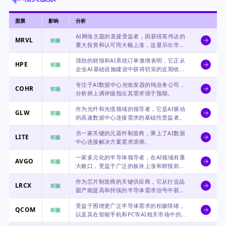
股票
影响
分析
AI网络主题的直接受益者，因获得英伟达的
MRVL
积极
重大投资和认可而大幅上涨，这显示出市场
对其数据中心前景的强烈信心。
强劲的财报和AI系统订单激增表明，它正从
HPE
积极
企业AI基础设施建设中获得切实的近期收
入。
专注于AI数据中心光收发器的纯业务公司，
COHR
积极
分析师上调评级指出其需求强于预期。
作为光纤和光缆领域的领导者，它是AI驱动
GLW
积极
的高速数据中心连接需求的基础性受益者。
另一家关键的元器件制造商，乘上了AI数据
LITE
积极
中心连接解决方案需求浪潮。
一家多元化的半导体领导者，在AI领域有重
AVGO
积极
大敞口，受益于广泛的板块上涨和财报前的
积极情绪。
作为芯片制造商的关键供应商，它从行业晶
LRCX
积极
圆产能提高和持续的半导体需求信号中获
益。
受益于围绕更广泛半导体需求的积极情绪，
QCOM
积极
以及其在智能手机和PC等AI相关市场中的自
身定位。