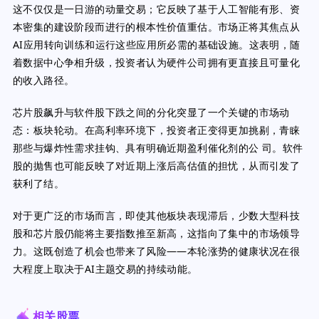
这不仅仅是一日游的动量交易；它反映了基于人工智能有形、资
本密集的建设阶段而进行的根本性价值重估。市场正将其焦点从
AI应用转向训练和运行这些应用所必需的基础设施。这表明，随
着数据中心争相升级，投资者认为硬件公司拥有更直接且可量化
的收入路径。
芯片股飙升与软件股下跌之间的分化突显了一个关键的市场动
态：板块轮动。在高利率环境下，投资者正变得更加挑剔，青睐
那些与爆炸性需求挂钩、具有明确近期盈利催化剂的公 司。软件
股的抛售也可能反映了对近期上涨后高估值的担忧，从而引发了
获利了结。
对于更广泛的市场而言，即使其他板块表现滞后，少数大型科技
股和芯片股仍能将主要指数推至新高，这指向了集中的市场领导
力。这既创造了机会也带来了风险——本轮涨势的健康状况在很
大程度上取决于AI主题交易的持续动能。
相关股票