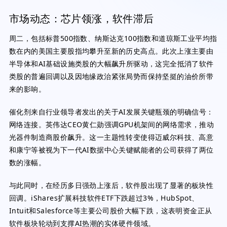
市场动态：芯片领涨，软件滞后
周二，包括标普500指数、纳斯达克100指数和道琼斯工业平均指
数在内的美国主要股指均攀升至新的历史高点。此次上涨主要由
半导体和AI基础设施类股的大幅飙升所驱动，这完全抵消了软件
类股的普遍回调以及因地缘政治紧张局势而保持坚挺的油价所带
来的影响。
催化剂来自行业领导者发出的关于AI发展关键瓶颈的明确信号：
网络连接。英伟达CEO黄仁勋强调GPU机架间的网络需求，推动
光器件制造商股价飙升。这一主题性转变使得迈威尔科技、高意
和康宁等被视为下一代AI数据中心关键赋能者的公司获得了两位
数的涨幅。
与此同时，在经历多日强劲上涨后，软件股出现了显著的板块性
回调。iShares扩展科技软件ETF下跌超过3%，HubSpot、
Intuit和Salesforce等主要公司股价大幅下跌，这表明资金正从
软件板块轮动到支撑AI热潮的实体硬件领域。