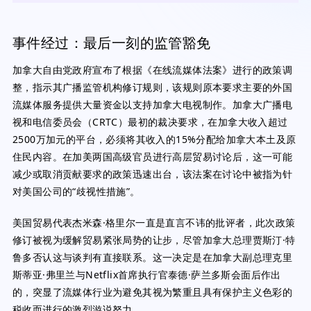
事件经过：最后一刻的监管豁免
加拿大自由党政府宣布了根据《在线流媒体法案》进行的政策调
整，指示其广播监管机构修订规则，该规则原本要求主要的外国
流媒体服务提供大量资金以支持加拿大电视制作。加拿大广播电
视和电信委员会（CRTC）最初的裁决要求，在加拿大收入超过
2500万加元的平台，必须将其收入的15%分配给加拿大本土及原
住民内容。在加美两国高级官员进行高层贸易讨论后，这一可能
减少或取消贡献要求的政策迅速出台，该法案在讨论中被指为针
对美国公司的“歧视性措施”。
美国贸易代表杰米森·格里尔一直是直言不讳的批评者，此次政策
修订被视为缓解贸易紧张局势的让步，尽管加拿大总理贾斯汀·特
鲁多否认这与谈判有直接联系。这一决定是在加拿大副总理克里
斯蒂亚·弗里兰与Netflix首席执行官泰德·萨兰多斯会面后作出
的，突显了流媒体行业为避免其视为繁重且具有保护主义色彩的
税收而进行的激烈游说努力。