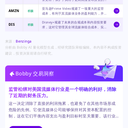
内容预算，并提升了其在该地区的盈利前
亚马逊Prime Video规避了一项重大的监管
景。
AMZN
积极
成本，有利于其流媒体业务的盈利能力，并
使亚马逊能够继续将其内容作为Prime会员的
Disney+规避了未来的合规成本和内容投资要
福利，而无需增加地区成本压力。
DIS
积极
求，这对它管理其全球流媒体组合成本、实
现直接面向消费者业务盈利的路径而言是一
个积极因素。
来源：
Benzinga
分析由 Bobby AI 量化模型生成，经研究团队审核编辑。本内容不构成投资
建议，投资决策前请自行研究。
Bobby 交易洞察
监管松绑对美国流媒体行业是一个明确的利好，消除
了近期的财务压力。
这一决定消除了直接的利润拖累，也避免了在其他市场形成
危险的先例。它使流媒体公司能够保持对其资本配置的控
制，这在它们平衡内容支出与盈利目标时至关重要。该行业
应对并影响此类监管挑战的能力，证明了其经济重要性。