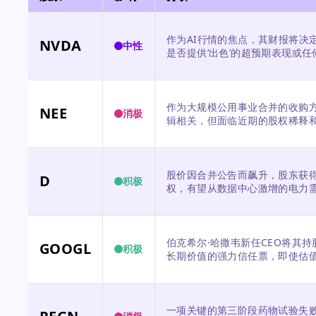
作为AI行情的焦点，其财报将决
NVDA
中性
是否提供‘出色’的超预期表现或
作为大规模公用事业合并的收购方
NEE
消极
辑相关，但面临近期的股权稀释
股价因合并公告而飙升，股东获
D
积极
权，有望从数据中心激增的电力
伯克希尔·哈撒韦新任CEO将其持股
GOOGL
积极
长期价值的强力信任票，即使估
一项关键的第三阶段药物试验失