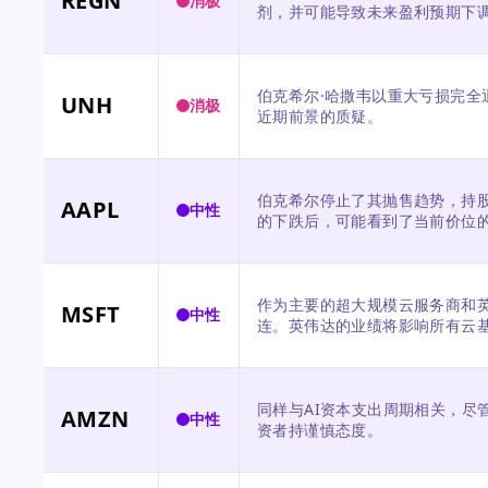
REGN
消极
剂，并可能导致未来盈利预期下
伯克希尔·哈撒韦以重大亏损完全
UNH
消极
近期前景的质疑。
伯克希尔停止了其抛售趋势，持
AAPL
中性
的下跌后，可能看到了当前价位
作为主要的超大规模云服务商和英
MSFT
中性
连。英伟达的业绩将影响所有云
同样与AI资本支出周期相关，尽
AMZN
中性
资者持谨慎态度。