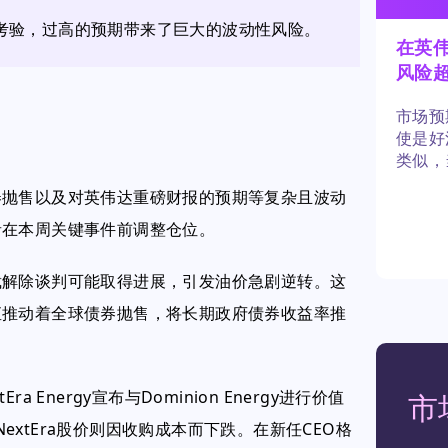
键考验，过高的预期带来了巨大的波动性风险。
在英伟
风险
市场预
使是好
类似，
立，但
券抛售以及对英伟达重磅财报的预期等复杂且波动
者在本周关键事件前调整仓位。
裁解除谈判可能取得进展，引发油价急剧逆转。这
直推动着全球债券抛售，将长期政府债券收益率推
Energy宣布与Dominion Energy进行价值
市
NextEra股价则因收购成本而下跌。在新任CEO格