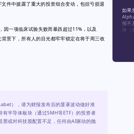
3F文件中披露了重大的投资组合变动，包括亏损退
如果
Al
报不
icals，因一项临床试验失败而暴跌超过11%，以及
块（
应。
7%。在此背景下，所有人的目光都牢牢锁定在将于周三收
任何
优势
habet），请为财报发布后的显著波动做好准
有半导体板块（通过SMH等ETF）的投资者
股票或对科技股配置不足，任何由AI驱动的抛