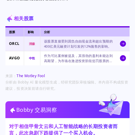
相关股票
股票
影响
分析
该股票直接受到因负自由现金流和超出预期的
ORCL
消极
400亿美元融资计划引发的12%抛售的影响。
作为可比案例被提及，其强劲的盈利未能达到
AVGO
中性
高期望，为市场在激进投资阶段惩罚股票的模
式提供了背景。
来源：
The Motley Fool
分析由 Bobby AI 量化模型生成，经研究团队审核编辑。本内容不构成投资
建议，投资决策前请自行研究。
Bobby 交易洞察
对于相信甲骨文云和人工智能战略的长期投资者而
言，此次急剧下跌提供了一个买入机会。