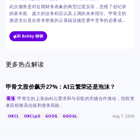
此次抛售是对近期财务表象的典型过度反应，忽视了创纪录
的基本面、庞大的业务积压以及上调的未来指引。甲骨文的
激进支出是在资本密集的云基础设施竞赛中竞争的必要成
本，其强劲的展望表明投资已经开始产生成果。
和 Bobby 聊聊
更多热点解读
甲骨文股价飙升27%：AI云繁荣还是泡沫？
看涨
甲骨文的上涨由AI云需求和与谷歌的关键合作推动，但投资
者应权衡高估值和债务风险。
ORCL
ORCLpD
GOOG
GOOGL
Aug 7, 2026