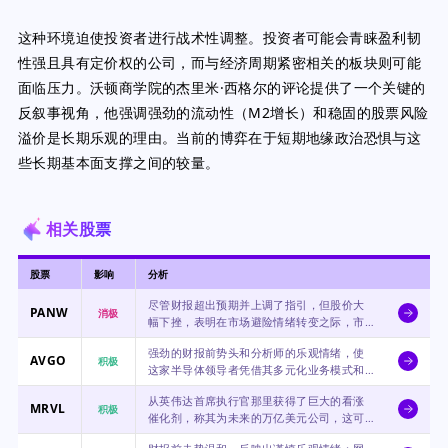
这种环境迫使投资者进行战术性调整。投资者可能会青睐盈利韧
性强且具有定价权的公司，而与经济周期紧密相关的板块则可能
面临压力。沃顿商学院的杰里米·西格尔的评论提供了一个关键的
反叙事视角，他强调强劲的流动性（M2增长）和稳固的股票风险
溢价是长期乐观的理由。当前的博弈在于短期地缘政治恐惧与这
些长期基本面支撑之间的较量。
相关股票
股票
影响
分析
尽管财报超出预期并上调了指引，但股价大
PANW
消极
幅下挫，表明在市场避险情绪转变之际，市
场可能正在惩罚其高估值，或忽视了强劲的
强劲的财报前势头和分析师的乐观情绪，使
基本面。
AVGO
积极
这家半导体领导者凭借其多元化业务模式和
人工智能敞口，成为科技板块内潜在的安全
从英伟达首席执行官那里获得了巨大的看涨
港。
MRVL
积极
催化剂，称其为未来的万亿美元公司，这可
能使专注于人工智能的投资者暂时忽略近期