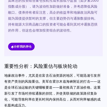
如果您的投资组合重仓投机性成长股或小盘股（如罗素2000
指数成分股），请为波动性加剧做好准备，并考虑降低风险
敞口。债券持有者应注意，高企的收益率和地缘政治风险可
能为国债提供暂时的支撑，但主要趋势仍与通胀数据挂钩。
持有能源大宗商品敞口的投资者可能会看到其对冲通胀恐惧
的作用，但这也会增加投资组合的波动性。
分析我的持仓
重要性分析：风险重估与板块轮动
地缘政治事件，尤其是在富含石油资源的地区，可能迅速引发所
有资产类别的风险重估。美军在霍尔木兹海峡附近的打击——这
是全球石油运输的关键咽喉要道——最初推高了原油价格。这重
新引发了市场对持续通胀的担忧，并使美联储的政策路径复杂
化，可能导致利率在更长时间内保持高位，从而对利率敏感的成
长股构成压力。