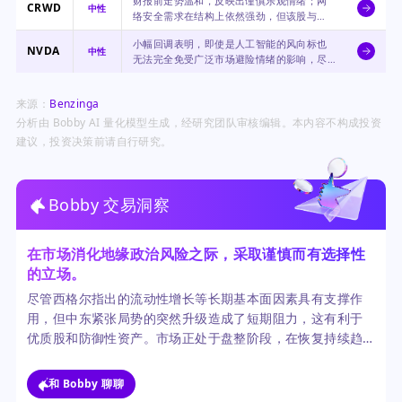
财报前走势温和，反映出谨慎乐观情绪；网
的地缘政治担忧。
CRWD
中性
络安全需求在结构上依然强劲，但该股与
PANW一样面临估值审视。
小幅回调表明，即使是人工智能的风向标也
NVDA
中性
无法完全免受广泛市场避险情绪的影响，尽
管其长期投资逻辑依然稳固。
来源：
Benzinga
分析由 Bobby AI 量化模型生成，经研究团队审核编辑。本内容不构成投资
建议，投资决策前请自行研究。
Bobby 交易洞察
在市场消化地缘政治风险之际，采取谨慎而有选择性
的立场。
尽管西格尔指出的流动性增长等长期基本面因素具有支撑作
用，但中东紧张局势的突然升级造成了短期阻力，这有利于
优质股和防御性资产。市场正处于盘整阶段，在恢复持续趋
势之前，正等待美联储发出更清晰的信号以及海外局势的缓
和。
和 Bobby 聊聊