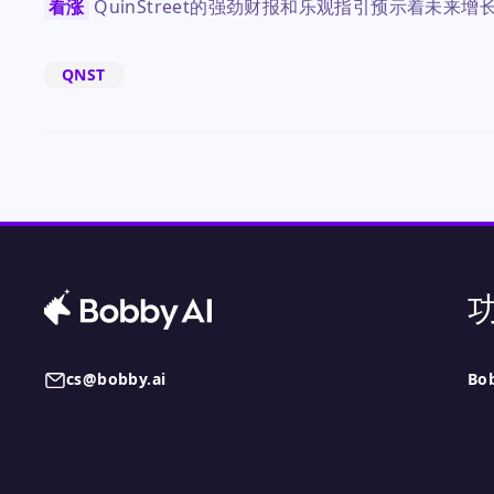
看涨
QuinStreet的强劲财报和乐观指引预示着未
QNST
cs@bobby.ai
Bo