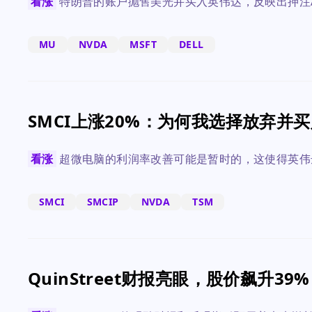
看涨
特朗普的账户抛售美光并买入英伟达，反映出押注
MU
NVDA
MSFT
DELL
SMCI上涨20%：为何我选择放弃并买
看涨
超微电脑的利润率改善可能是暂时的，这使得英伟
SMCI
SMCIP
NVDA
TSM
QuinStreet财报亮眼，股价飙升39%