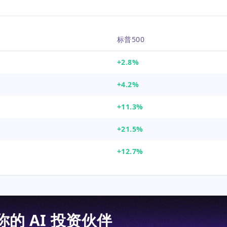
标普500
+2.8%
+4.2%
+11.3%
+21.5%
+12.7%
 你的 AI 投资伙伴