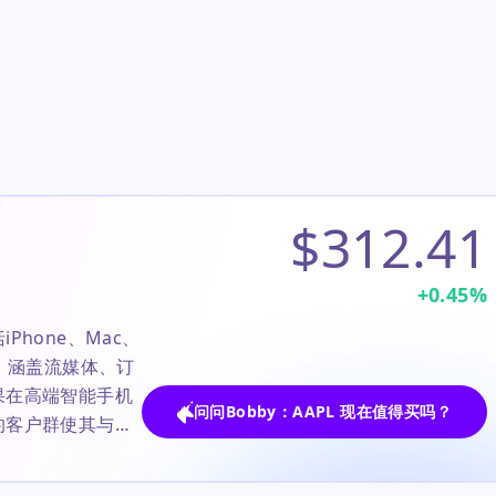
$312.41
+
0.45
%
hone、Mac、
，涵盖流媒体、订
果在高端智能手机
问问Bobby：AAPL 现在值得买吗？
的客户群使其与众
one销售增长上，
发了近期的抛售，