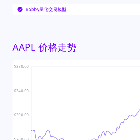
从而抵消了这一增长。此外，苹果在人工智能和服
Bobby量化交易模型
被视为关键的增长驱动力，尽管零部件短缺和利润
因素正在引发对其增长可持续性的争论。
AAPL 价格走势
$380.00
$340.00
$300.00
$260.00