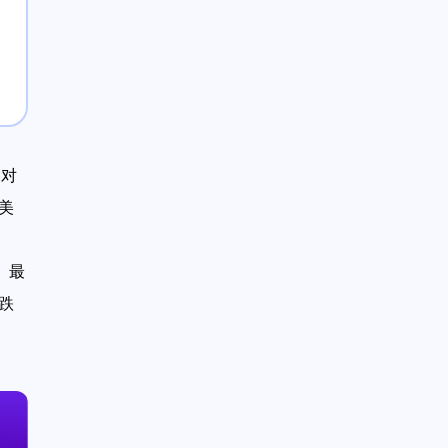
场对
美
。最
跌