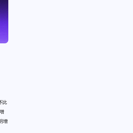
环比
增
明增