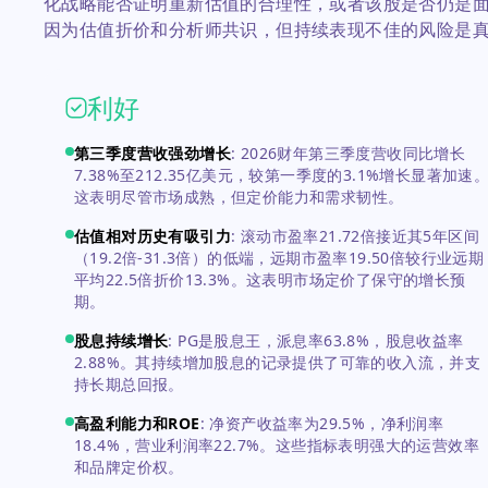
化战略能否证明重新估值的合理性，或者该股是否仍是
因为估值折价和分析师共识，但持续表现不佳的风险是
利好
第三季度营收强劲增长
:
2026财年第三季度营收同比增长
7.38%至212.35亿美元，较第一季度的3.1%增长显著加速
这表明尽管市场成熟，但定价能力和需求韧性。
估值相对历史有吸引力
:
滚动市盈率21.72倍接近其5年区间
（19.2倍-31.3倍）的低端，远期市盈率19.50倍较行业远期
平均22.5倍折价13.3%。这表明市场定价了保守的增长预
期。
股息持续增长
:
PG是股息王，派息率63.8%，股息收益率
2.88%。其持续增加股息的记录提供了可靠的收入流，并支
持长期总回报。
高盈利能力和ROE
:
净资产收益率为29.5%，净利润率
18.4%，营业利润率22.7%。这些指标表明强大的运营效率
和品牌定价权。