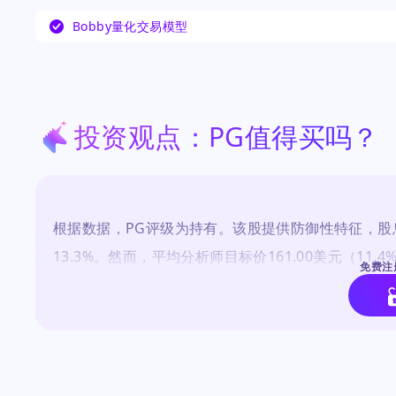
通过高端化和创新维持温和有机增长的能力，同时
Bobby量化交易模型
汇率逆风。近期关注点在于该股相对大盘的表现不
3.97%，而标普500指数上涨18.19%，引发了关
需消费品行业结构性挑战的反映的争论。
…
投资观点：PG值得买吗？
根据数据，PG评级为持有。该股提供防御性特征，股息收
13.3%。然而，平均分析师目标价161.00美元（1
免费注
力。论点在于PG是一家优质公司，但在当前水平并