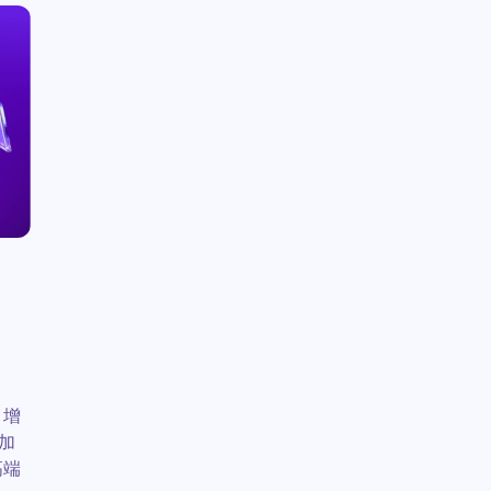
，增
加
高端