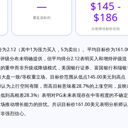
—
$145 -
$186
覆盖该标的
分析师目标价区间
为2.12（其中1为强力买入，5为卖出）。平均目标价为161.0
间。评级分布未明确提供，但平均得分2.12表明买入和增持评级混
致的重申而非升级或降级模式，美国银行证券、富国银行和瑞银
持有与大盘一致/等权重立场。目标价范围从低点145.00美元到高点
师认为上行空间有限，而高目标意味着28.7%的上涨空间，反映
到高相差28.3%）表明对PG未来表现存在中等程度的不确定
推动增长能力的担忧。共识目标价161.00美元表明分析师认
而非强烈信心。