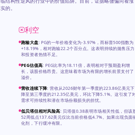
面临结构性逆风的行业中的价值陷阱。目前，证据略微偏向看涨
真实的。
利空
跑输大盘
:
PG的一年价格变化为-3.97%，而标普500指数为
。
+18.19%，相对跑输22.2个百分点。这表明持续的抛售压力
和投资者热情不足。
PEG估值高
:
PEG比率为18.11倍，表明相对于预期盈利增
长，该股价格昂贵。这意味着市场为有限的增长前景支付了
溢价。
营收连续下降
:
营收从2026财年第一季度的223.86亿美元下
降至第三季度的212.35亿美元，环比下降5.1%。这引发了
需求可持续性和潜在市场份额损失的担忧。
低贝塔但相对风险高
:
贝塔值0.38表明市场相关性低，但该
52周低点137.62美元仅比当前价格低4.7%。如果出现负面
化剂，下行缓冲有限。