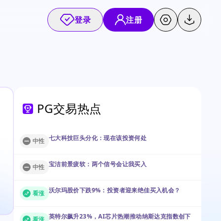
登录
注册
PG交易热点
七大科技巨头分化：现在该投资何处
中性
宝洁前景疲软：两个信号会让我买入
中性
沃尔玛股价下跌9%：投资者迎来绝佳买入机会？
看涨
英特尔飙升23%，AI芯片热潮推动纳斯达克指数创下
看涨