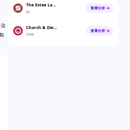
The Estee Lauder Companies Inc. Class A
查看分析
EL
全边
Church & Dwight Co., Inc.
查看分析
如
CHD