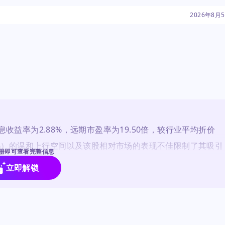
应对投入成本通胀和
2026年8月
佳，一年价格下跌
于这是价值机会还是必
益率为2.88%，远期市盈率为19.50倍，较行业平均折价
1.4%）的温和上行空间以及该股相对市场的表现不佳限制了其吸引
册即可查看完整信息
非引人注目的买入，鉴于其低增长和缺乏动能。
立即解锁