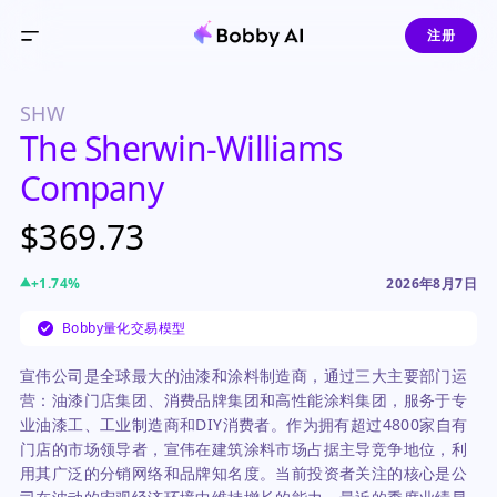
注册
SHW
The Sherwin-Williams
Company
$369.73
+
1.74
%
2026年8月7日
Bobby量化交易模型
宣伟公司是全球最大的油漆和涂料制造商，通过三大主要部门运
营：油漆门店集团、消费品牌集团和高性能涂料集团，服务于专
业油漆工、工业制造商和DIY消费者。作为拥有超过4800家自有
门店的市场领导者，宣伟在建筑涂料市场占据主导竞争地位，利
用其广泛的分销网络和品牌知名度。当前投资者关注的核心是公