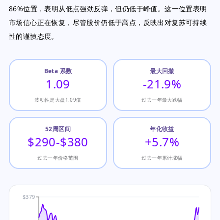
86%位置，表明从低点强劲反弹，但仍低于峰值。这一位置表明
市场信心正在恢复，尽管股价仍低于高点，反映出对复苏可持续
性的谨慎态度。
Beta 系数
最大回撤
1.09
-21.9%
波动性是大盘1.09倍
过去一年最大跌幅
52周区间
年化收益
$290-$380
+5.7%
过去一年价格范围
过去一年累计涨幅
$379