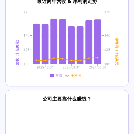
最近两年营收 & 净利润走势
$7B
$7B
$4B
$4B
营收（十亿美元）
净利润（十亿美元）
$2B
$2B
$0B
$0B
2025-12-31
2025-03-31
2024-06-30
营收
净利润
公司主要靠什么赚钱？