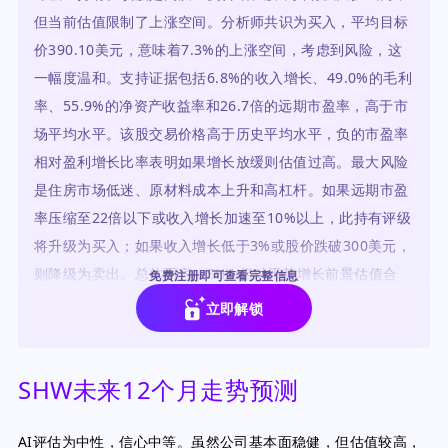
但当前估值限制了上涨空间。分析师共识为买入，平均目标
价390.10美元，意味着7.3%的上涨空间，考虑到风险，这
一幅度温和。支持证据包括6.8%的收入增长、49.0%的毛利
率、55.9%的净资产收益率和26.7倍的远期市盈率，高于市
场平均水平。该股交易价格高于历史平均水平，负的市盈率
相对盈利增长比率表明如果增长放缓则估值过高。最大风险
是住房市场低迷、原材料成本上升和高杠杆。如果远期市盈
率压缩至22倍以下或收入增长加速至10%以上，此持有评级
将升级为买入；如果收入增长低于3%或股价跌破300美元，
则降级为卖出。总体而言，SHW相对于其增长前景估值合
免费注册即可查看完整信息
理，但并非便宜。
立即解锁
SHW未来12个月走势预测
AI评估为中性，信心中等。虽然公司基本面稳健，但估值较高，