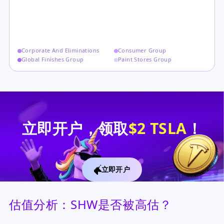
Corporate And Eliminations
Consumer Group
Global Finishes Group
Paint Stores Group
立即开户，领取
$2 TSLA
！
立即开户
估值分析：SHW是否被高估？