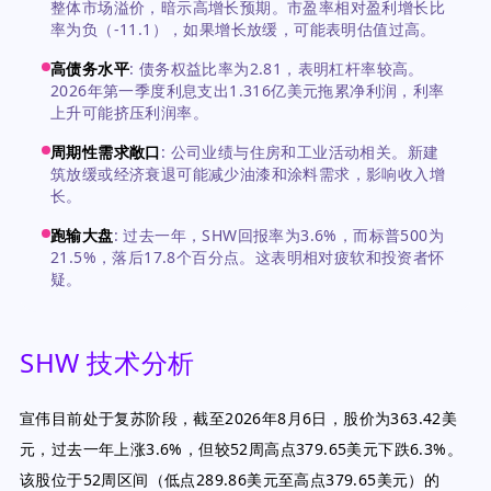
整体市场溢价，暗示高增长预期。市盈率相对盈利增长比
率为负（-11.1），如果增长放缓，可能表明估值过高。
高债务水平
:
债务权益比率为2.81，表明杠杆率较高。
2026年第一季度利息支出1.316亿美元拖累净利润，利率
上升可能挤压利润率。
周期性需求敞口
:
公司业绩与住房和工业活动相关。新建
筑放缓或经济衰退可能减少油漆和涂料需求，影响收入增
长。
跑输大盘
:
过去一年，SHW回报率为3.6%，而标普500为
21.5%，落后17.8个百分点。这表明相对疲软和投资者怀
疑。
SHW 技术分析
宣伟目前处于复苏阶段，截至2026年8月6日，股价为363.42美
元，过去一年上涨3.6%，但较52周高点379.65美元下跌6.3%。
该股位于52周区间（低点289.86美元至高点379.65美元）的