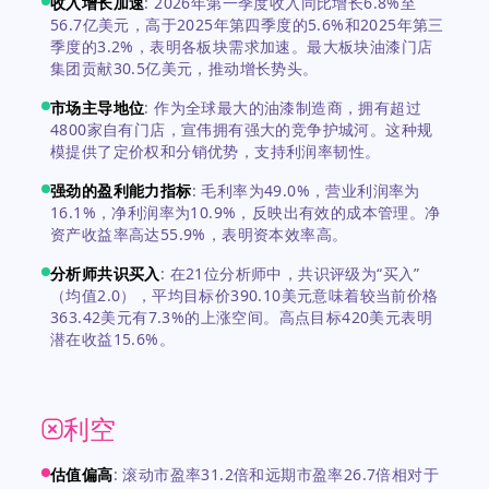
收入增长加速
:
2026年第一季度收入同比增长6.8%至
56.7亿美元，高于2025年第四季度的5.6%和2025年第三
季度的3.2%，表明各板块需求加速。最大板块油漆门店
集团贡献30.5亿美元，推动增长势头。
市场主导地位
:
作为全球最大的油漆制造商，拥有超过
4800家自有门店，宣伟拥有强大的竞争护城河。这种规
模提供了定价权和分销优势，支持利润率韧性。
强劲的盈利能力指标
:
毛利率为49.0%，营业利润率为
16.1%，净利润率为10.9%，反映出有效的成本管理。净
资产收益率高达55.9%，表明资本效率高。
分析师共识买入
:
在21位分析师中，共识评级为“买入”
（均值2.0），平均目标价390.10美元意味着较当前价格
363.42美元有7.3%的上涨空间。高点目标420美元表明
潜在收益15.6%。
利空
估值偏高
:
滚动市盈率31.2倍和远期市盈率26.7倍相对于