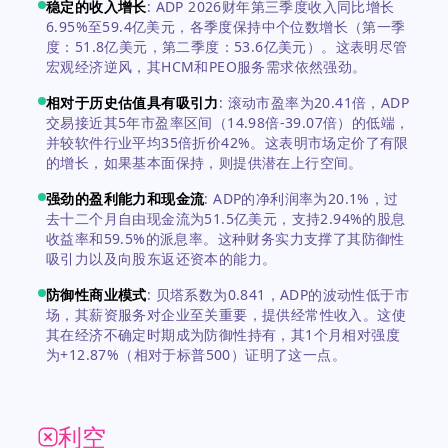
稳定的收入增长
:
ADP 2026财年第三季度收入同比增长
6.95%至59.4亿美元，各季度保持中个位数增长（第一季
度：51.8亿美元，第二季度：53.6亿美元）。这表明尽管
宏观经济逆风，其HCM和PEO服务需求依然强劲。
相对于历史估值具有吸引力
:
滚动市盈率为20.41倍，ADP
交易接近其5年市盈率区间（14.98倍-39.07倍）的低端，
并较软件行业平均35倍折价42%。这表明市场定价了有限
的增长，如果基本面保持，则提供潜在上行空间。
强劲的盈利能力和现金流
:
ADP的净利润率为20.1%，过
去十二个月自由现金流为51.5亿美元，支持2.94%的股息
收益率和59.5%的派息率。这种财务实力支撑了其防御性
吸引力以及向股东返还资本的能力。
防御性商业模式
:
贝塔系数为0.841，ADP的波动性低于市
场，其薪资服务对企业至关重要，提供经常性收入。这使
其在经济不确定时期成为防御性持有，其1个月相对强度
为+12.87%（相对于标普500）证明了这一点。
利空