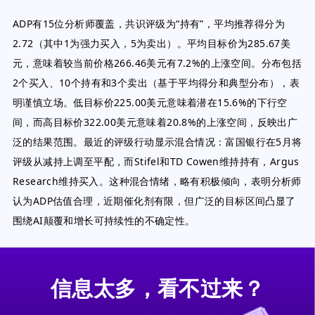
ADP有15位分析师覆盖，共识评级为“持有”，平均推荐得分为
2.72（其中1为强力买入，5为卖出）。平均目标价为285.67美
元，意味着较当前价格266.46美元有7.2%的上涨空间。分布包括
2个买入、10个持有和3个卖出（基于平均得分和典型分布），表
明谨慎立场。低目标价225.00美元意味着潜在15.6%的下行空
间，而高目标价322.00美元意味着20.8%的上涨空间，反映出广
泛的结果范围。最近的评级行动显示混合情况：富国银行在5月将
评级从减持上调至平配，而Stifel和TD Cowen维持持有，Argus
Research维持买入。这种混合情绪，略有积极倾向，表明分析师
认为ADP估值合理，近期催化剂有限，但广泛的目标区间凸显了
围绕AI颠覆和增长可持续性的不确定性。
信息太多，看不过来？