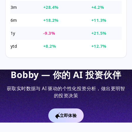
3m
+28.4%
+4.2%
6m
+18.2%
+11.3%
1y
-9.3%
+21.5%
ytd
+8.2%
+12.7%
Bobby — 你的 AI 投资伙伴
获取实时数据与 AI 驱动的个性化投资分析，做出更明智
的投资决策
立即体验