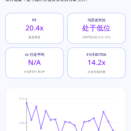
PE
与历史对比
20.4x
处于低位
最新季度
5年PE区间 21x~37x
vs 行业平均
EV/EBITDA
N/A
14.2x
行业PE约 N/A*
企业价值倍数
41x
29x