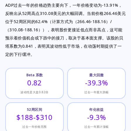
ADP过去一年的价格趋势主要向下，一年价格变动为-13.91%，
反映出从52周高点310.08美元的大幅回调。当前价格266.46美元
位于52周区间的62.4%（计算方式为（266.46-188.16）/
（310.08-188.16）），表明股价更接近低点而非高点，这可能
预示着价值机会或下跌中的接刀，取决于基本面支撑。该股的贝
塔系数为0.841，表明其波动性低于市场，在动荡时期提供了一
定的下行缓冲。
Beta 系数
最大回撤
0.82
-39.3%
波动性是大盘0.82倍
过去一年最大跌幅
52周区间
年化收益
$188-$310
-9.3%
过去一年价格范围
过去一年累计涨幅