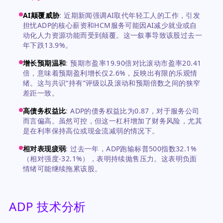
AI颠覆威胁
:
近期新闻强调AI取代年轻工人的工作，引发
担忧ADP的核心薪资和HCM服务可能因AI减少就业或自
动化人力资源功能而受到颠覆。这一叙事导致该股过去一
年下跌13.9%。
增长预期温和
:
预期市盈率19.90倍对比滚动市盈率20.41
倍，意味着预期盈利增长仅2.6%，反映出有限的乐观情
绪。这与共识“持有”评级以及滚动和预期倍数之间的狭窄
差距一致。
高债务权益比
:
ADP的债务权益比为0.87，对于服务公司
而言偏高。虽然可控，但这一杠杆增加了财务风险，尤其
是在利率保持高位或现金流减弱的情况下。
相对表现疲弱
:
过去一年，ADP跑输标普500指数32.1%
（相对强度-32.1%），表明持续抛售压力。这表明负面
情绪可能继续拖累该股。
ADP 技术分析