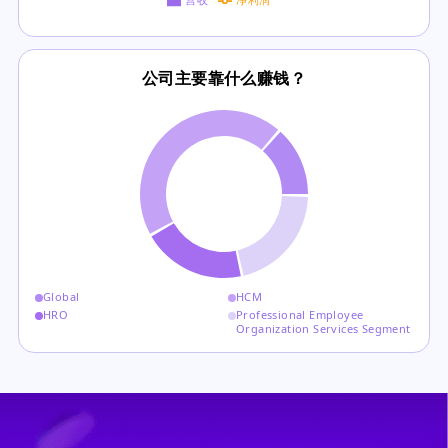
公司主要靠什么赚钱？
Global
HCM
HRO
Professional Employee
Organization Services Segment