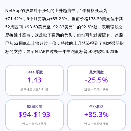
NetApp的股票处于强劲的上升趋势中，1年价格变动为
+71.42%，6个月变动为+85.26%。当前价格178.50美元位于其
52周区间（93.69美元至192.83美元）的92.6%处，表明该股交
易接近其高点，这反映了强劲的势头，但也可能过度延伸。该股
已从52周低点上涨超过一倍，持续的上升轨迹得到了相对强弱指
标的支持，显示NTAP在过去一年中跑赢标普500指数53.23%。
Beta 系数
最大回撤
1.43
-25.5%
波动性是大盘1.43倍
过去一年最大跌幅
52周区间
年化收益
$94-$193
+85.3%
过去一年价格范围
过去一年累计涨幅