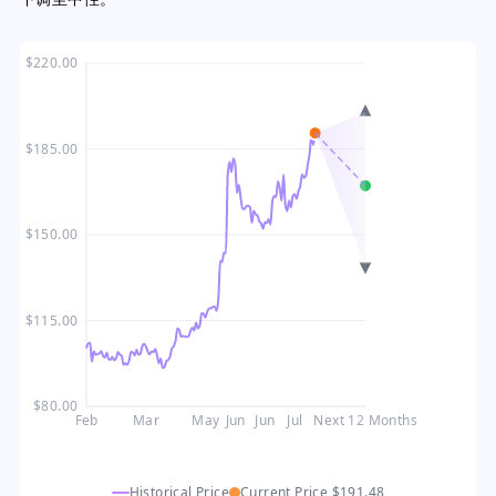
$220.00
$185.00
$150.00
$115.00
$80.00
Feb
Mar
May
Jun
Jun
Jul
Next 12 Months
Historical Price
Current Price
$191.48