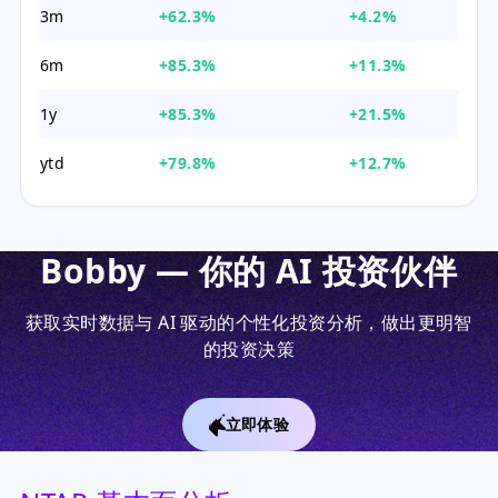
3m
+62.3%
+4.2%
6m
+85.3%
+11.3%
1y
+85.3%
+21.5%
ytd
+79.8%
+12.7%
Bobby — 你的 AI 投资伙伴
获取实时数据与 AI 驱动的个性化投资分析，做出更明智
的投资决策
立即体验