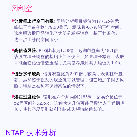
利空
分析师上行空间有限
:
平均分析师目标价为177.25美元，
略低于当前价格178.50美元，意味着-0.7%的下行空间。
这表明该股已经消化了大部分积极消息，基于共识估计，
进一步上涨的空间很小。
高估值风险
:
PEG比率为1.58倍，远期市盈率为18.1倍，
该股在增长调整的基础上并不便宜。如果增长减速，该股
可能面临估值倍数压缩，尤其是考虑到其贝塔值为1.45。
债务水平较高
:
债务权益比为2.02倍，较高，表明杠杆显
著。虽然鉴于强劲的现金流可以管理，但它增加了财务风
险，特别是在利率保持高位的情况下。
潜在过度延伸
:
该股在六个月内飙升85%，交易价格位于
52周区间的92.6%。这种快速升值可能已经计入了近期增
长，使其容易受到获利了结或失望情绪的影响。
NTAP 技术分析