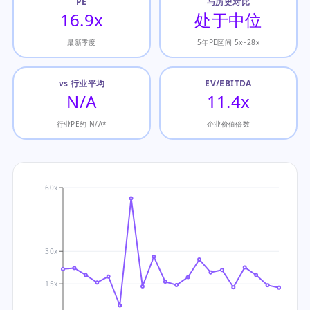
PE
与历史对比
16.9x
处于中位
最新季度
5年PE区间 5x~28x
vs 行业平均
EV/EBITDA
N/A
11.4x
行业PE约 N/A*
企业价值倍数
60x
30x
15x