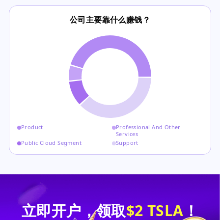
公司主要靠什么赚钱？
Product
Professional And Other
Services
Public Cloud Segment
Support
立即开户，领取
$2 TSLA
！