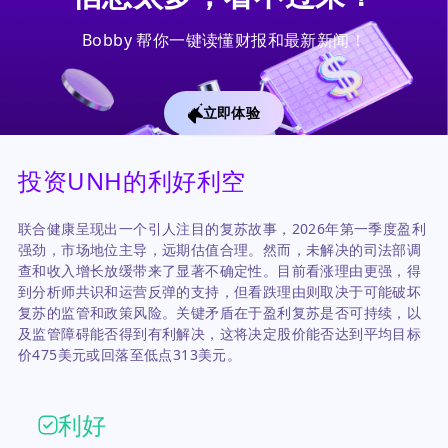
Bobby 帮你一键读懂财报和最新新闻！
立即体验
投资UNH的利好利空
联合健康呈现出一个引人注目的复苏故事，2026年第一季度盈利
强劲，市场地位主导，远期估值合理。然而，未解决的司法部调
查和收入增长放缓带来了显著不确定性。目前看涨理由更强，得
到分析师共识和运营反弹的支持，但看跌理由则取决于可能破坏
复苏的监管和政策风险。关键矛盾在于盈利复苏是否可持续，以
及监管障碍能否得到有利解决，这将决定股价能否达到平均目标
价475美元或回落至低点313美元。
利好