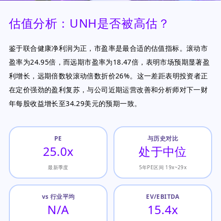
估值分析：UNH是否被高估？
鉴于联合健康净利润为正，市盈率是最合适的估值指标。滚动市
盈率为24.95倍，而远期市盈率为18.47倍，表明市场预期显著盈
利增长，远期倍数较滚动倍数折价26%。这一差距表明投资者正
在定价强劲的盈利复苏，与公司近期运营改善和分析师对下一财
年每股收益增长至34.29美元的预期一致。
PE
与历史对比
25.0x
处于中位
最新季度
5年PE区间 19x~29x
vs 行业平均
EV/EBITDA
N/A
15.4x