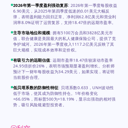
2026年第一季度盈利强劲复苏
:
2026年第一季度每股收益
6.90美元，从2025年第四季度低迷的0.01美元大幅反
弹，表明盈利能力回归正常。净利润62.8亿美元和营业利
润率8.0%证明了运营复苏，支持18.47倍的远期市盈率。
主导市场地位和规模
:
拥有5100万会员和3828亿美元市
值，联合健康是美国最大的私人健康保险公司，提供了竞
争护城河。2026年第一季度收入1117.2亿美元反映了其
巨大规模，实现成本效率和定价权。
有吸引力的远期估值
:
远期市盈率18.47倍较滚动市盈率
24.95倍折价26%，表明市场预期显著盈利增长。分析师
预计下一财年每股收益为34.29美元，如果实现，将证明
当前股价合理。
低贝塔系数的防御性特征
:
贝塔系数0.633，UNH波动性
低于市场，使其成为防御性持仓。1年价格变化
+66.05%，而标普500为+18.19%，显示出强劲的相对强
势，吸引风险规避型投资者。