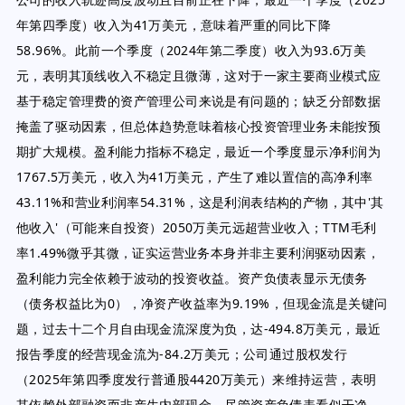
年第四季度）收入为41万美元，意味着严重的同比下降
58.96%。此前一个季度（2024年第二季度）收入为93.6万美
元，表明其顶线收入不稳定且微薄，这对于一家主要商业模式应
基于稳定管理费的资产管理公司来说是有问题的；缺乏分部数据
掩盖了驱动因素，但总体趋势意味着核心投资管理业务未能按预
期扩大规模。盈利能力指标不稳定，最近一个季度显示净利润为
1767.5万美元，收入为41万美元，产生了难以置信的高净利率
43.11%和营业利润率54.31%，这是利润表结构的产物，其中'其
他收入'（可能来自投资）2050万美元远超营业收入；TTM毛利
率1.49%微乎其微，证实运营业务本身并非主要利润驱动因素，
盈利能力完全依赖于波动的投资收益。资产负债表显示无债务
（债务权益比为0），净资产收益率为9.19%，但现金流是关键问
题，过去十二个月自由现金流深度为负，达-494.8万美元，最近
报告季度的经营现金流为-84.2万美元；公司通过股权发行
（2025年第四季度发行普通股4420万美元）来维持运营，表明
其依赖外部融资而非产生内部现金，尽管资产负债表看似干净，