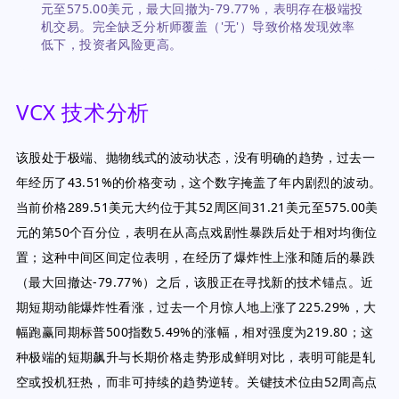
元至575.00美元，最大回撤为-79.77%，表明存在极端投
机交易。完全缺乏分析师覆盖（'无'）导致价格发现效率
低下，投资者风险更高。
VCX 技术分析
该股处于极端、抛物线式的波动状态，没有明确的趋势，过去一
年经历了43.51%的价格变动，这个数字掩盖了年内剧烈的波动。
当前价格289.51美元大约位于其52周区间31.21美元至575.00美
元的第50个百分位，表明在从高点戏剧性暴跌后处于相对均衡位
置；这种中间区间定位表明，在经历了爆炸性上涨和随后的暴跌
（最大回撤达-79.77%）之后，该股正在寻找新的技术锚点。近
期短期动能爆炸性看涨，过去一个月惊人地上涨了225.29%，大
幅跑赢同期标普500指数5.49%的涨幅，相对强度为219.80；这
种极端的短期飙升与长期价格走势形成鲜明对比，表明可能是轧
空或投机狂热，而非可持续的趋势逆转。关键技术位由52周高点