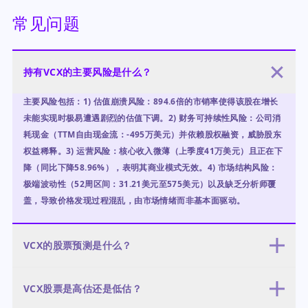
常见问题
持有VCX的主要风险是什么？
主要风险包括：1) 估值崩溃风险：894.6倍的市销率使得该股在增长
未能实现时极易遭遇剧烈的估值下调。2) 财务可持续性风险：公司消
耗现金（TTM自由现金流：-495万美元）并依赖股权融资，威胁股东
权益稀释。3) 运营风险：核心收入微薄（上季度41万美元）且正在下
降（同比下降58.96%），表明其商业模式无效。4) 市场结构风险：
极端波动性（52周区间：31.21美元至575美元）以及缺乏分析师覆
盖，导致价格发现过程混乱，由市场情绪而非基本面驱动。
VCX的股票预测是什么？
我们的12个月预测概述了三种情景。熊市情景（60%概率）认为，随
VCX股票是高估还是低估？
着其估值泡沫破裂，股价将跌至31美元至76美元区间。基准情景
（30%概率）预计，随着投机兴趣消退，股价将回调至80美元至150