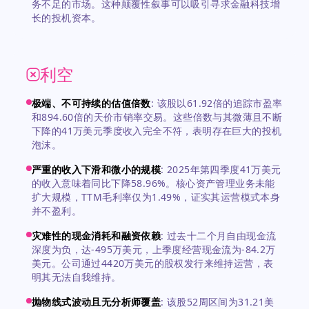
务不足的市场。这种颠覆性叙事可以吸引寻求金融科技增
长的投机资本。
利空
极端、不可持续的估值倍数
:
该股以61.92倍的追踪市盈率
和894.60倍的天价市销率交易。这些倍数与其微薄且不断
下降的41万美元季度收入完全不符，表明存在巨大的投机
泡沫。
严重的收入下滑和微小的规模
:
2025年第四季度41万美元
的收入意味着同比下降58.96%。核心资产管理业务未能
扩大规模，TTM毛利率仅为1.49%，证实其运营模式本身
并不盈利。
灾难性的现金消耗和融资依赖
:
过去十二个月自由现金流
深度为负，达-495万美元，上季度经营现金流为-84.2万
美元。公司通过4420万美元的股权发行来维持运营，表
明其无法自我维持。
抛物线式波动且无分析师覆盖
:
该股52周区间为31.21美