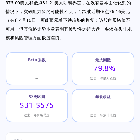
575.00美元和低点31.21美元明确界定，在没有基本面催化剂的
情况下，突破阻力位的可能性不大，而跌破近期低点76.16美元
（来自4月16日）可能预示着下跌趋势的恢复；该股的贝塔值不
可用，但其价格走势本身表明其波动性远超大盘，要求在头寸规
模和风险管理方面极度谨慎。
Beta 系数
最大回撤
—
-79.8%
—
过去一年最大跌幅
52周区间
年化收益
$31-$575
—
过去一年价格范围
过去一年累计涨幅
$404