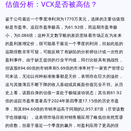
估值分析：VCX是否被高估？
鉴于公司最近一个季度净利润为1770万美元，选择的主要估值指
标是市盈率。追踪市盈率极高，为61.92倍，而远期市盈率极
小，为0.086倍；这种天文数字般的差距意味着市场正在为未来
的盈利激增定价，很可能基于最近一个季度的利润，但如此低的
远期倍数非常可疑，可能反映了有缺陷的分析师估计或一次性的
盈利事件。由于缺乏提供的行业平均值，同行比较具有挑战性，
但该股894.60倍的市销率和5.69倍的市净率对于一家资产管理公
司来说，无论以何种标准衡量都是天价，表明存在巨大的溢价，
这与其微薄且不断下降的收入基础或其账面价值完全不符。从历
史上看，该股自身的估值一直处于极端波动状态；其当前61.92
倍的追踪市盈率显著高于2024年第四季度17.15倍的历史市盈
率，而其894.60倍的市销率远高于同期的2,957.87倍（尽管该数
字也很极端），这表明市场目前对销售额应用了略低但依然荒谬
的倍数，但基于最近一个季度的飙升，对盈利应用了更高的倍