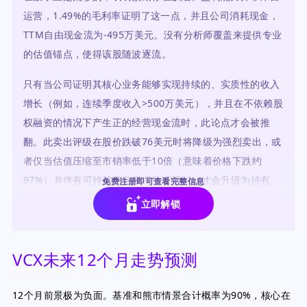
运营，1.49%的毛利率证明了这一点，并且公司消耗现金，
TTM自由现金流为-495万美元。没有分析师覆盖来提供专业
的估值锚点，使得该股随波逐流。
只有当公司证明其核心业务能够实现持续的、实质性的收入
增长（例如，连续季度收入>500万美元），并且在不依赖股
权融资的情况下产生正的经营现金流时，此论点才会被推
翻。此卖出评级在股价跌破76美元时将降级为强烈卖出，或
者仅当估值压缩至市销率低于10倍（意味着价格下跌约
97%）并伴有可持续商业模式的证据时，才会升级为持有。
免费注册即可查看完整信息
相对于其基本面、同行及其自身历史，该股严重高估。
立即解锁
VCX未来12个月走势预测
12个月前景极为负面。基准和熊市情景合计概率为90%，核心在