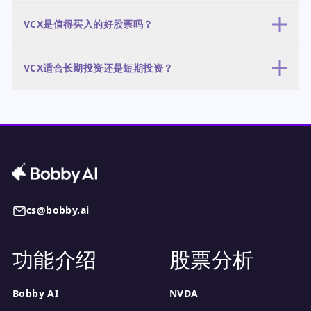
从任何合理的指标来看，VCX都严重高估。其894.60倍的市销率是天
美元区间。牛市情景（10%概率）预测，在持续的投机狂热推动下，
VCX是值得买入的好股票吗？
文数字，意味着市场对其每1美元不断下降的收入估值接近900美元。
股价将飙升至400美元至575美元区间。基准和熊市情景最有可能发
其61.92倍的追踪市盈率很高，但更具揭示性的是0.086倍的远期市盈
生，其核心假设是2025年第四季度的利润飙升不可持续。加权平均预
对于绝大多数投资者而言，VCX不是一只值得买入的股票。它呈现出
率，这表明分析师模型失效或预期了不可能的盈利激增。与其自身
期表明，股价将从当前289.51美元的水平大幅下跌。
VCX适合长期投资还是短期投资？
异常糟糕的风险/回报特征，其现实下行空间可能达到近期低点和52周
17.15倍的历史市盈率相比，它也很昂贵。这种估值意味着市场预期
低点的-74%至-89%，而上涨空间有限且具有投机性。缺乏分析师覆
最近一个季度1770万美元的利润（由非营业收入驱动）将成为新常
VCX绝对不适合长期投资。其缺乏可持续收入、消耗现金以及泡沫估
盖、灾难性的现金消耗（TTM自由现金流为-495万美元）以及天价估
态，而这极不可能发生。
值，无法为长期复利提供基础。它可能只适合能够积极管理极端风险
值（894.6倍的市销率），使其从根本上成为一项不健全的投资。它
的成熟投资者进行极短期的战术性交易。该股一个月内上涨225%以
可能只适合寻求投机短期动量波动的、风险承受能力极高的交易者，
及-79.77%的最大回撤，证明了其高度波动的特性。任何头寸都应考
并且需要理解这是一笔交易，而非投资。
虑以天或周为单位的时间范围，而非月或年，并且鉴于可能出现快
速、灾难性的损失，必须采用严格的止损指令。
cs@bobby.ai
功能介绍
股票分析
Bobby AI
NVDA