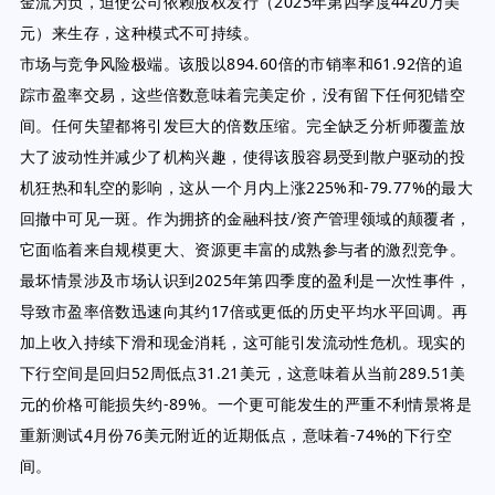
金流为负，迫使公司依赖股权发行（2025年第四季度4420万美
元）来生存，这种模式不可持续。
市场与竞争风险极端。该股以894.60倍的市销率和61.92倍的追
踪市盈率交易，这些倍数意味着完美定价，没有留下任何犯错空
间。任何失望都将引发巨大的倍数压缩。完全缺乏分析师覆盖放
大了波动性并减少了机构兴趣，使得该股容易受到散户驱动的投
机狂热和轧空的影响，这从一个月内上涨225%和-79.77%的最大
回撤中可见一斑。作为拥挤的金融科技/资产管理领域的颠覆者，
它面临着来自规模更大、资源更丰富的成熟参与者的激烈竞争。
最坏情景涉及市场认识到2025年第四季度的盈利是一次性事件，
导致市盈率倍数迅速向其约17倍或更低的历史平均水平回调。再
加上收入持续下滑和现金消耗，这可能引发流动性危机。现实的
下行空间是回归52周低点31.21美元，这意味着从当前289.51美
元的价格可能损失约-89%。一个更可能发生的严重不利情景将是
重新测试4月份76美元附近的近期低点，意味着-74%的下行空
间。