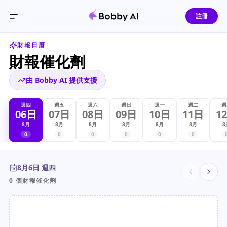
註冊
瀏覽美股財報日曆，發現近期催化劑，並開啟 Bobby AI 對
財報日曆
財報催化劑
由 Bobby AI 提供支援
週四
週五
週六
週日
週一
週二
週
06日
07日
08日
09日
10日
11日
1
8月
8月
8月
8月
8月
8月
8
0
0
0
0
0
0
8月6日 週四
0 個財報催化劑