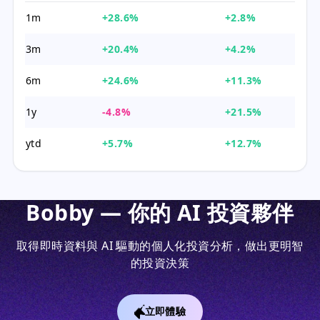
1m
+28.6%
+2.8%
3m
+20.4%
+4.2%
6m
+24.6%
+11.3%
1y
-4.8%
+21.5%
ytd
+5.7%
+12.7%
Bobby — 你的 AI 投資夥伴
取得即時資料與 AI 驅動的個人化投資分析，做出更明智
的投資決策
立即體驗