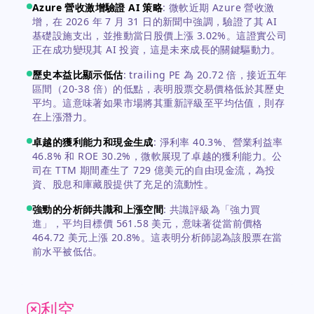
Azure 營收激增驗證 AI 策略
:
微軟近期 Azure 營收激
增，在 2026 年 7 月 31 日的新聞中強調，驗證了其 AI
基礎設施支出，並推動當日股價上漲 3.02%。這證實公司
正在成功變現其 AI 投資，這是未來成長的關鍵驅動力。
歷史本益比顯示低估
:
trailing PE 為 20.72 倍，接近五年
區間（20-38 倍）的低點，表明股票交易價格低於其歷史
平均。這意味著如果市場將其重新評級至平均估值，則存
在上漲潛力。
卓越的獲利能力和現金生成
:
淨利率 40.3%、營業利益率
46.8% 和 ROE 30.2%，微軟展現了卓越的獲利能力。公
司在 TTM 期間產生了 729 億美元的自由現金流，為投
資、股息和庫藏股提供了充足的流動性。
強勁的分析師共識和上漲空間
:
共識評級為「強力買
進」，平均目標價 561.58 美元，意味著從當前價格
464.72 美元上漲 20.8%。這表明分析師認為該股票在當
前水平被低估。
利空