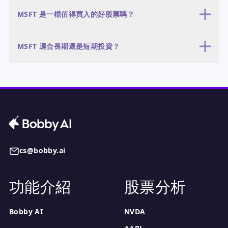
以本益比衡量，MSFT 被低估， trailing PE 為 20.72 倍，接近五年
標價為 350-400 美元（機率 20%），如果 AI 表現不如預期。最可能
MSFT 是一檔值得買入的好股票嗎？
區間（20-38 倍）的低點。然而，以銷售指標衡量，它似乎被高估，
的情境是基本情境，由 Azure 持續成長和利潤率穩定所推動。
市銷率 8.35 倍，EV/Sales 10.25 倍，均高於市場。PEG 比率 0.66
是的，對於長期投資者來說，MSFT 是一檔值得買入的好股票，因為
顯示股票相對於其成長率被低估。總體而言，市場正在反映溫和成
MSFT 適合長期還是短期投資？
其基本面強勁、歷史本益比低，且 AI 成長策略已獲得驗證。分析師
長，但低本益比表明，如果公司繼續實現強勁獲利，則存在上漲潛
共識評級為「強力買進」，平均目標價 561.58 美元，意味著從當前
力。
MSFT 適合長期投資，因為其競爭地位強勁、成長穩定且負債低。該
價格 464.72 美元上漲 20.8%。然而，該股票並非沒有風險，包括銷
股票的 Beta 值 1.13 表示波動性適中，使其不太適合短線交易。股息
售指標的溢價估值和 AI 變現的不確定性。它最適合具有長期投資視
率 0.87%，配息率 18%，提供適度的收益，但主要還是成長股。建議
野、且能承受適度波動（Beta 1.13）的投資者。
至少持有 3-5 年，以度過市場波動並受益於 AI 驅動的成長。
cs@bobby.ai
功能介紹
股票分析
Bobby AI
NVDA