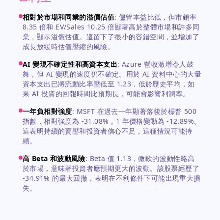
相對於市場和同業的溢價估值
:
儘管本益比低，但市銷率
8.35 倍和 EV/Sales 10.25 倍顯著高於整體市場和許多同
業，顯示溢價估值。這留下了很小的容錯空間，並增加了
成長放緩時估值壓縮的風險。
AI 變現不確定性和高資本支出
:
Azure 營收激增令人鼓
舞，但 AI 變現的速度仍不確定。用於 AI 資料中心的大量
資本支出已將流動比率壓低至 1.23，低於歷史平均，如
果 AI 投資的回報時間比預期長，可能會影響利潤率。
一年負相對強度
:
MSFT 在過去一年顯著落後於標普 500
指數，相對強度為 -31.08%，1 年價格變動為 -12.89%。
這表明持續的賣壓和投資者信心不足，這種情況可能持
續。
高 Beta 和波動風險
:
Beta 值 1.13，微軟的波動性略高
於市場，意味著投資者應預期更大的波動。該股票經歷了
-34.91% 的最大回撤，表明在不利條件下可能出現重大損
失。