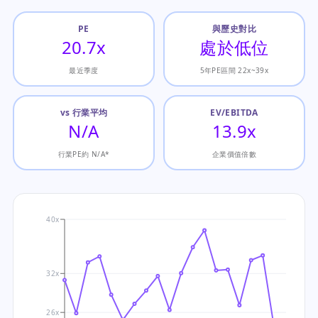
PE
與歷史對比
20.7x
處於低位
最近季度
5年PE區間 22x~39x
vs 行業平均
EV/EBITDA
N/A
13.9x
行業PE約 N/A*
企業價值倍數
40x
32x
26x