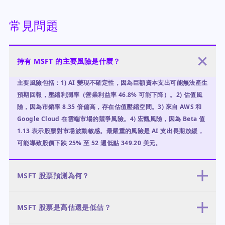
常見問題
持有 MSFT 的主要風險是什麼？
主要風險包括：1) AI 變現不確定性，因為巨額資本支出可能無法產生
預期回報，壓縮利潤率（營業利益率 46.8% 可能下降）。2) 估值風
險，因為市銷率 8.35 倍偏高，存在估值壓縮空間。3) 來自 AWS 和
Google Cloud 在雲端市場的競爭風險。4) 宏觀風險，因為 Beta 值
1.13 表示股票對市場波動敏感。最嚴重的風險是 AI 支出長期放緩，
可能導致股價下跌 25% 至 52 週低點 349.20 美元。
MSFT 股票預測為何？
12 個月預測為正面，基本情境目標價為 500-600 美元（機率
MSFT 股票是高估還是低估？
50%），與分析師平均目標價 561.58 美元一致。樂觀情境目標價為
600-700 美元（機率 30%），前提是 Azure 成長加速；悲觀情境目