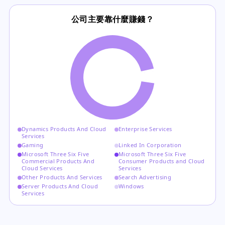
公司主要靠什麼賺錢？
Dynamics Products And Cloud
Enterprise Services
Services
Gaming
Linked In Corporation
Microsoft Three Six Five
Microsoft Three Six Five
Commercial Products And
Consumer Products and Cloud
Cloud Services
Services
Other Products And Services
Search Advertising
Server Products And Cloud
Windows
Services