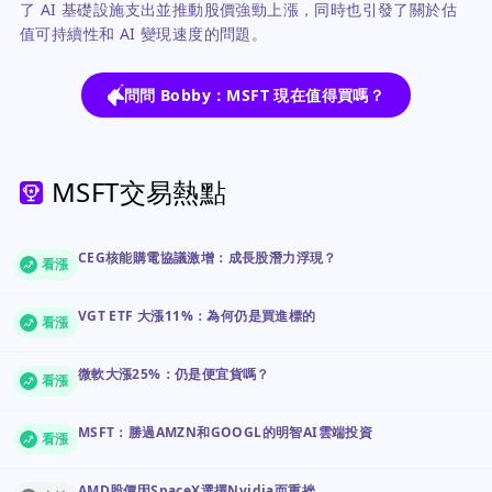
了 AI 基礎設施支出並推動股價強勁上漲，同時也引發了關於估
值可持續性和 AI 變現速度的問題。
問問 Bobby：MSFT 現在值得買嗎？
MSFT交易熱點
CEG核能購電協議激增：成長股潛力浮現？
看漲
VGT ETF 大漲11%：為何仍是買進標的
看漲
微軟大漲25%：仍是便宜貨嗎？
看漲
MSFT：勝過AMZN和GOOGL的明智AI雲端投資
看漲
AMD股價因SpaceX選擇Nvidia而重挫