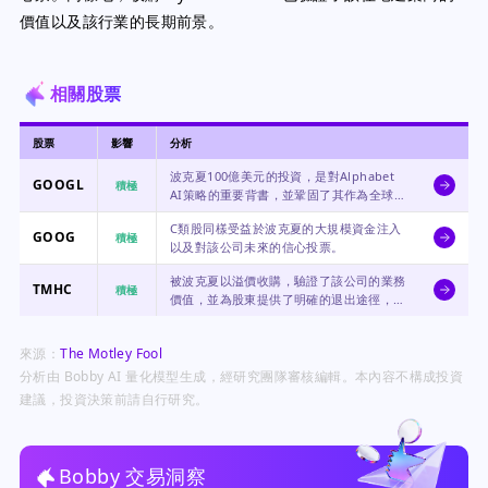
價值以及該行業的長期前景。
相關股票
股票
影響
分析
波克夏100億美元的投資，是對Alphabet
GOOGL
積極
AI策略的重要背書，並鞏固了其作為全球最
大投資者之一的核心持股地位。
C類股同樣受益於波克夏的大規模資金注入
GOOG
積極
以及對該公司未來的信心投票。
被波克夏以溢價收購，驗證了該公司的業務
TMHC
積極
價值，並為股東提供了明確的退出途徑，此
交易也顯示了對住房市場的長期樂觀態度。
來源：
The Motley Fool
分析由 Bobby AI 量化模型生成，經研究團隊審核編輯。本內容不構成投資
建議，投資決策前請自行研究。
Bobby 交易洞察