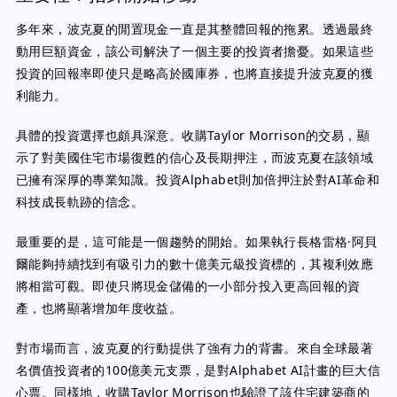
多年來，波克夏的閒置現金一直是其整體回報的拖累。透過最終
動用巨額資金，該公司解決了一個主要的投資者擔憂。如果這些
投資的回報率即使只是略高於國庫券，也將直接提升波克夏的獲
利能力。
具體的投資選擇也頗具深意。收購Taylor Morrison的交易，顯
示了對美國住宅市場復甦的信心及長期押注，而波克夏在該領域
已擁有深厚的專業知識。投資Alphabet則加倍押注於對AI革命和
科技成長軌跡的信念。
最重要的是，這可能是一個趨勢的開始。如果執行長格雷格·阿貝
爾能夠持續找到有吸引力的數十億美元級投資標的，其複利效應
將相當可觀。即使只將現金儲備的一小部分投入更高回報的資
產，也將顯著增加年度收益。
對市場而言，波克夏的行動提供了強有力的背書。來自全球最著
名價值投資者的100億美元支票，是對Alphabet AI計畫的巨大信
心票。同樣地，收購Taylor Morrison也驗證了該住宅建築商的