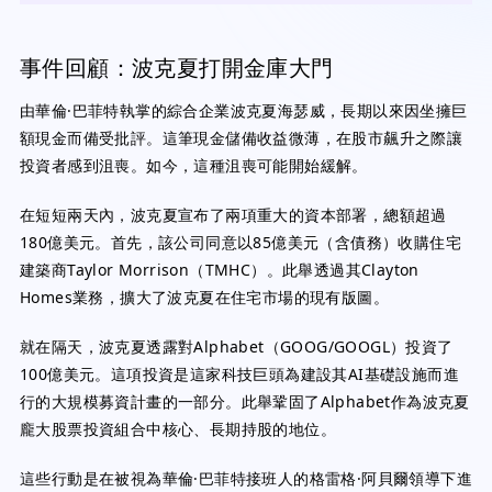
事件回顧：波克夏打開金庫大門
由華倫·巴菲特執掌的綜合企業波克夏海瑟威，長期以來因坐擁巨
額現金而備受批評。這筆現金儲備收益微薄，在股市飆升之際讓
投資者感到沮喪。如今，這種沮喪可能開始緩解。
在短短兩天內，波克夏宣布了兩項重大的資本部署，總額超過
180億美元。首先，該公司同意以85億美元（含債務）收購住宅
建築商Taylor Morrison（TMHC）。此舉透過其Clayton
Homes業務，擴大了波克夏在住宅市場的現有版圖。
就在隔天，波克夏透露對Alphabet（GOOG/GOOGL）投資了
100億美元。這項投資是這家科技巨頭為建設其AI基礎設施而進
行的大規模募資計畫的一部分。此舉鞏固了Alphabet作為波克夏
龐大股票投資組合中核心、長期持股的地位。
這些行動是在被視為華倫·巴菲特接班人的格雷格·阿貝爾領導下進