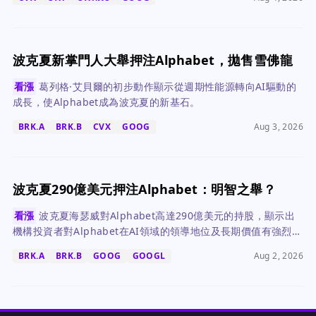
波克夏新掌門人大舉押注Alphabet，拋售雪佛龍
看漲
葛列格·艾貝爾的初步動作顯示從週期性能源轉向AI驅動的
成長，使Alphabet成為波克夏的新基石。
BRK.A
BRK.B
CVX
GOOG
Aug 3, 2026
波克夏290億美元押注Alphabet：明智之舉？
看漲
波克夏海瑟威對Alphabet高達290億美元的持股，顯示出
機構投資者對Alphabet在AI領域的領導地位及長期價值有強烈信
心，儘管市場對其龐大資本支出有所擔憂。
BRK.A
BRK.B
GOOG
GOOGL
Aug 2, 2026