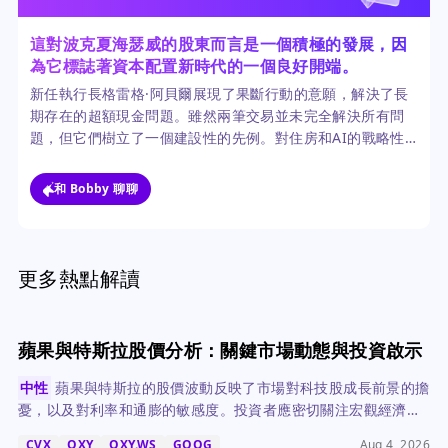
這對波克夏海瑟威的股東而言是一個積極的發展，因
為它標誌著資本配置新時代的一個良好開端。
新任執行長格雷格·阿貝爾展現了果斷行動的意願，解決了長
期存在的超額現金問題。雖然兩筆交易並未完全解決所有問
題，但它們樹立了一個建設性的先例。對住房和AI的戰略性
押注，符合波克夏的優勢和長期成長主題。
和 Bobby 聊聊
更多熱點解讀
蘋果與特斯拉股價分析：關鍵市場動態與投資啟示
中性
蘋果與特斯拉的股價波動反映了市場對科技股成長前景的擔
憂，以及對利率和通膨的敏感度。投資者應密切關注宏觀經濟數
據和公司基本面，以做出明智決策。
CVX
OXY
OXY.WS
GOOG
Aug 4, 2026