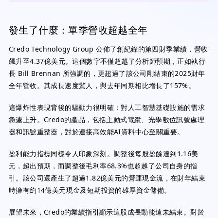
發生了什麼：單季營收超越全年
Credo Technology Group 公佈了創紀錄的第四財季業績，營收
飆升至4.37億美元。這個數字不僅超越了分析師預期，正如執行
長 Bill Brennan 所強調的，更超過了該公司剛結束的2025財年
全年營收。其成長速度驚人，與去年同期相比增長了157%。
這爆炸性表現背後的驅動力很明確：對人工智慧基礎設施的需求
急遽上升。Credo的產品，包括主動式電纜、光學數位訊號處理
器和訊號重整器，對於連接高效能AI資料中心至關重要。
盈利能力指標同樣令人印象深刻。調整後每股盈餘達到1.16美
元，超出預期，而調整後毛利率68.3%也超越了公司自身的指
引。該公司還產生了超過1.82億美元的營運現金流，在財年結束
時擁有約14億美元現金及短期投資的雄厚資金儲備。
展望未來，Credo的業績指引顯示這股成長動能遠未結束。對於