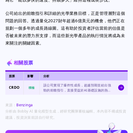
公司給出的前瞻指引和詳細的光學業務目標，正是管理層對這個
問題的回答。透過量化2027財年超過6億美元的機會，他們正在
規劃一個多年的成長路線圖。這有助於投資者評估當前的估值是
否被未來的潛力所支撐，而這些新光學產品的執行情況將成為未
來關注的關鍵因素。
相關股票
股票
影響
分析
該公司實現了爆炸性成長，超越預期並給出強
CRDO
積極
勁的前瞻指引，直接受益於AI基礎設施的熱
潮。
來源：
Benzinga
分析由 Bobby AI 量化模型生成，經研究團隊審核編輯。本內容不構成投資
建議，投資決策前請自行研究。