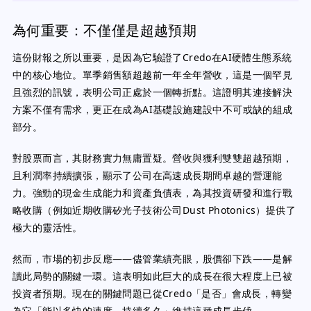
為何重要：不僅僅是超越預期
這份財報之所以重要，是因為它驗證了Credo在AI硬體生態系統
中的核心地位。單季銷售額超越前一年全年營收，這是一個罕見
且強烈的訊號，表明公司正處於一個轉折點。這證明其連接解決
方案不僅有需求，更正在成為AI基礎設施建設中不可或缺的組成
部分。
對股票而言，其財務實力無庸置疑。營收與獲利雙雙超越預期，
且利潤率持續擴張，顯示了公司在高速成長期間卓越的營運能
力。強勁的現金生成能力和資產負債表，為其投資研發和進行戰
略收購（例如近期收購矽光子技術公司Dust Photonics）提供了
極大的靈活性。
然而，市場的初步反應——儘管業績亮眼，股價卻下跌——是解
讀此局勢的關鍵一環。這表明如此巨大的成長在很大程度上已被
投資者預期。現在的關鍵問題已從Credo「是否」會成長，轉變
為它「能以多快的速度、持續多久」維持這種成長步伐。