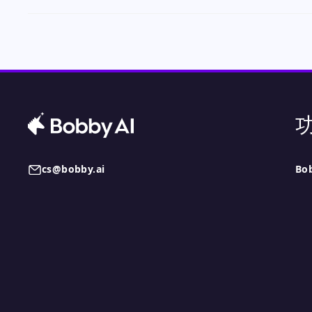
cs@bobby.ai
Bo