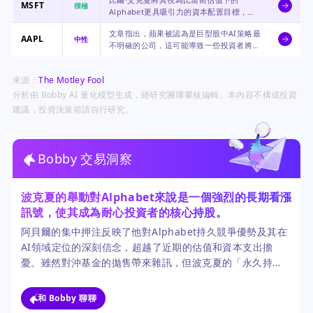
MSFT
積極
Alphabet更具吸引力的資本配置目標，突
顯了其在AI領域被認可的實力和價值。
文章指出，蘋果被認為是巨型股中AI策略最
AAPL
中性
不明確的公司，這可能導致一些投資者將資
金輪動到像Alphabet這樣更積極投資AI的
公司。
來源：
The Motley Fool
分析由 Bobby AI 量化模型生成，經研究團隊審核編輯。本內容不構成投資
建議，投資決策前請自行研究。
Bobby 交易洞察
波克夏的舉動對Alphabet來說是一個強烈的長期看漲
訊號，使其成為耐心投資者的核心持股。
阿貝爾的集中押注反映了他對Alphabet持久競爭優勢及其在
AI領域定位的深刻信念，超越了近期的估值和資本支出擔
憂。雖然對沖基金的拋售帶來雜訊，但波克夏的「永久持
有」哲學及其龐大資源，使其投下的信任票顯得格外有份
量。
和 Bobby 聊聊