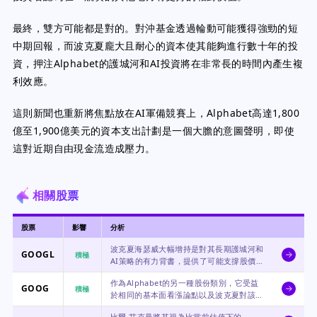
最終，雙方可能都是對的。對沖基金透過輪動可能獲得強勁的短
中期回報，而波克夏龐大且耐心的資本使其能夠進行數十年的投
資，押注Alphabet的護城河和AI投資將在非常長的時間內產生複
利效應。
這則新聞也重新將焦點放在AI軍備競賽上，Alphabet高達1,800
億至1,900億美元的資本支出計劃是一個大膽的意圖聲明，即使
這對近期自由現金流造成壓力。
相關股票
股票
影響
分析
波克夏海瑟威大幅增持是對其長期護城河和
GOOGL
積極
AI策略的有力背書，提供了可能支撐股價的
信任票。
作為Alphabet的另一種股份類別，它受益
GOOG
積極
於相同的基本面看漲論點以及波克夏對該公
司的整體信任票。
比爾·艾克曼將其視為比當前估值下的