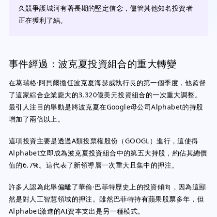
久競爭護城河有著長期的堅定信念，儘管其他知名投資者
正在獲利了結。
事件經過：波克夏投資組合的重大轉變
在葛瑞格·阿貝爾擔任波克夏海瑟威執行長的第一個季度，他監督
了這家綜合企業龐大的3,320億美元投資組合的一次重大調整。
最引人注目的舉動是將波克夏在Google母公司Alphabet的持股
增加了兩倍以上。
這項投資主要是透過A類投票權股份（GOOGL）進行，這使得
Alphabet立即成為波克夏投資組合中的第五大持股，約佔其總價
值的6.7%。這代表了新領導層一次重大且集中的押注。
許多人認為此舉偏離了華倫·巴菲特歷史上的投資傾向，因為這顯
然是對人工智慧領域的押注。雖然巴菲特持有蘋果股票多年，但
Alphabet激進的AI資本支出是另一種模式。