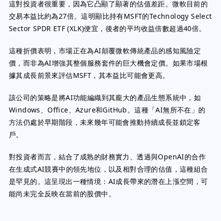
這對投資者很重要，因為它凸顯了顯著的估值差距。微軟目前的
交易本益比約為27倍。這明顯比持有MSFT的Technology Select
Sector SPDR ETF (XLK)便宜，後者的平均收益倍數超過40倍。
這種折價表明，市場正在為AI顛覆微軟傳統產品的感知風險定
價，而非為AI增強其整個服務套件的巨大機會定價。如果市場根
據其成長前景來評估MSFT，其本益比可能會更高。
該公司的策略是將AI功能編織到其龐大的產品生態系統中，如
Windows、Office、Azure和GitHub。這種「AI無所不在」的
方法仍處於早期階段，未來幾年可能會推動持續成長並鎖定客
戶。
對投資者而言，結合了成熟的財務實力、透過與OpenAI的合作
在生成式AI競賽中的領先地位，以及相對合理的估值，這種組合
是罕見的。這呈現出一種情境：AI成長帶來的潛在上漲空間，可
能尚未完全反映在當前的股價中。