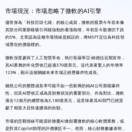
市場現況：市場忽略了微軟的AI引擎
儘管身為「科技巨頭七雄」的核心成員，微軟的股票今年並未像
其部分同業那樣吸引同樣強勁的看漲熱情，年初至今股價仍下跌
約5%。文章認為這種市場情緒是錯誤的，將MSFT定位為科技領
域潛在的價值標的。
微軟深度參與了人工智慧革命，執行長薩蒂亞·納德拉近期宣布，
其AI業務的年化營收已超過370億美元。這代表著驚人的年增率
123%，顯示這個關鍵未來市場正經歷爆炸性成長。
雖然公司的整體成長率可能不如一些新興的純AI公司那樣爆炸
性，但其AI營收正成為其財務狀況的重要部分。作為對比，微軟
過去12個月的總營收為3,180億美元，這意味著其AI部門已經貢
獻了相當大且快速擴張的份額。
市場的悲觀情緒可能源於擔憂AI會顛覆微軟的核心軟體業務，或
是對其Copilot助理的評價褒貶不一。然而，核心財務數據表明，