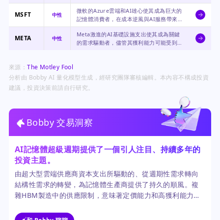
能提供一些緩衝。
微軟的Azure雲端和AI雄心使其成為巨大的
MSFT
中性
記憶體消費者，在成本逆風與AI服務帶來的
成長之間取得平衡。
Meta激進的AI基礎設施支出使其成為關鍵
META
中性
的需求驅動者，儘管其獲利能力可能受到元
件成本上升的影響。
來源：
The Motley Fool
分析由 Bobby AI 量化模型生成，經研究團隊審核編輯。本內容不構成投資
建議，投資決策前請自行研究。
Bobby 交易洞察
AI記憶體超級週期提供了一個引人注目、持續多年的
投資主題。
由超大型雲端供應商資本支出所驅動的、從週期性需求轉向
結構性需求的轉變，為記憶體生產商提供了持久的順風。複
雜HBM製造中的供應限制，意味著定價能力和高獲利能力可
能比過去的週期持續更長時間。