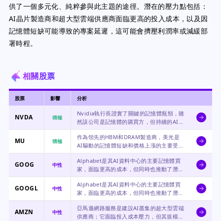
供了一個多元化、純粹參與此主題的途徑。潛在的壓力點包括：
AI晶片製造商和超大型雲端供應商面臨更高的投入成本，以及因
記憶體短缺可能導致的專案延遲，這可能會擠壓利潤率或減緩部
署時程。
相關股票
股票
影響
分析
Nvidia執行長證實了關鍵的記憶體瓶頸，雖
NVDA
積極
然該公司是記憶體的購買方，但持續的AI基
礎設施需求直接支持其核心GPU業務。
作為領先的HBM和DRAM製造商，美光是
MU
積極
AI驅動的記憶體短缺和價格上漲的主要受益
者。
Alphabet是其AI資料中心的主要記憶體買
GOOG
中性
家，面臨更高的成本，但同時也推動了潛在
需求。
Alphabet是其AI資料中心的主要記憶體買
GOOGL
中性
家，面臨更高的成本，但同時也推動了潛在
需求。
亞馬遜網路服務是建設AI叢集的超大型雲端
AMZN
中性
供應商；它面臨投入成本壓力，但其規模可