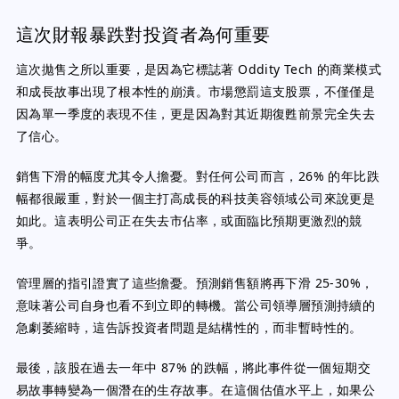
這次財報暴跌對投資者為何重要
這次拋售之所以重要，是因為它標誌著 Oddity Tech 的商業模式
和成長故事出現了根本性的崩潰。市場懲罰這支股票，不僅僅是
因為單一季度的表現不佳，更是因為對其近期復甦前景完全失去
了信心。
銷售下滑的幅度尤其令人擔憂。對任何公司而言，26% 的年比跌
幅都很嚴重，對於一個主打高成長的科技美容領域公司來說更是
如此。這表明公司正在失去市佔率，或面臨比預期更激烈的競
爭。
管理層的指引證實了這些擔憂。預測銷售額將再下滑 25-30%，
意味著公司自身也看不到立即的轉機。當公司領導層預測持續的
急劇萎縮時，這告訴投資者問題是結構性的，而非暫時性的。
最後，該股在過去一年中 87% 的跌幅，將此事件從一個短期交
易故事轉變為一個潛在的生存故事。在這個估值水平上，如果公