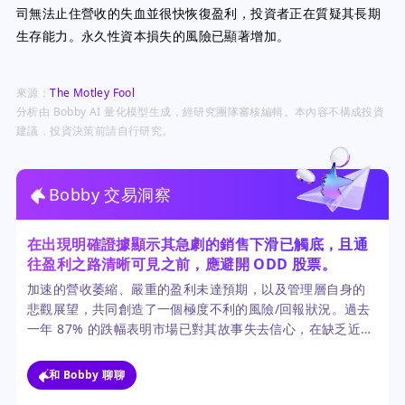
司無法止住營收的失血並很快恢復盈利，投資者正在質疑其長期
生存能力。永久性資本損失的風險已顯著增加。
來源：
The Motley Fool
分析由 Bobby AI 量化模型生成，經研究團隊審核編輯。本內容不構成投資
建議，投資決策前請自行研究。
Bobby 交易洞察
在出現明確證據顯示其急劇的銷售下滑已觸底，且通
往盈利之路清晰可見之前，應避開 ODD 股票。
加速的營收萎縮、嚴重的盈利未達預期，以及管理層自身的
悲觀展望，共同創造了一個極度不利的風險/回報狀況。過去
一年 87% 的跌幅表明市場已對其故事失去信心，在缺乏近期
成長催化劑的情況下，該股仍處於危險的下跌趨勢中。
和 Bobby 聊聊