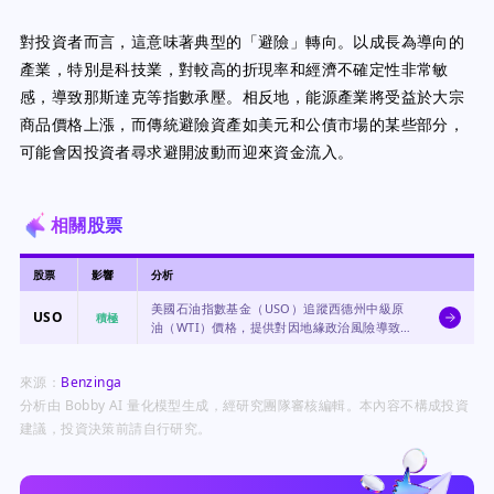
對投資者而言，這意味著典型的「避險」轉向。以成長為導向的
產業，特別是科技業，對較高的折現率和經濟不確定性非常敏
感，導致那斯達克等指數承壓。相反地，能源產業將受益於大宗
商品價格上漲，而傳統避險資產如美元和公債市場的某些部分，
可能會因投資者尋求避開波動而迎來資金流入。
相關股票
股票
影響
分析
美國石油指數基金（USO）追蹤西德州中級原
USO
積極
油（WTI）價格，提供對因地緣政治風險導致
商品價格飆升的直接曝險。
來源：
Benzinga
分析由 Bobby AI 量化模型生成，經研究團隊審核編輯。本內容不構成投資
建議，投資決策前請自行研究。