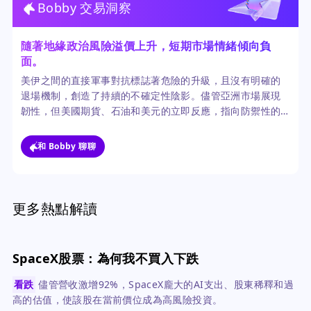
Bobby 交易洞察
隨著地緣政治風險溢價上升，短期市場情緒傾向負
面。
美伊之間的直接軍事對抗標誌著危險的升級，且沒有明確的
退場機制，創造了持續的不確定性陰影。儘管亞洲市場展現
韌性，但美國期貨、石油和美元的立即反應，指向防禦性的
資產重新配置，這可能會在局勢降級前持續對風險資產構成
壓力。
和 Bobby 聊聊
更多熱點解讀
SpaceX股票：為何我不買入下跌
看跌
儘管營收激增92%，SpaceX龐大的AI支出、股東稀釋和過
高的估值，使該股在當前價位成為高風險投資。