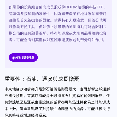
如果你的投資組合偏向成長股或像QQQM這樣的科技ETF，
請準備迎接加劇的波動性，因為這些產業在地緣政治衝擊時
往往是首先被拋售的對象。債券持有人應注意，儘管公債可
以作為避險工具，但油價上漲帶來的通膨衝動可能會限制長
期公債的任何顯著漲勢。持有能源股或大宗商品曝險的投資
者，可能會看到其部位對整體市場疲軟起到部分對沖作用。
分析我的持倉
重要性：石油、通膨與成長擔憂
中東地緣政治衝突升級對石油價格影響最大，進而影響全球通膨
與成長預期。荷莫茲海峽是全球海運石油貿易的關鍵咽喉點。任
何對該地區航運或生產設施的威脅都可能迅速轉化為全球能源成
本上升。這重新點燃了對持續性通膨壓力的擔憂，可能延後央行
降息時程並增加經濟逆風。