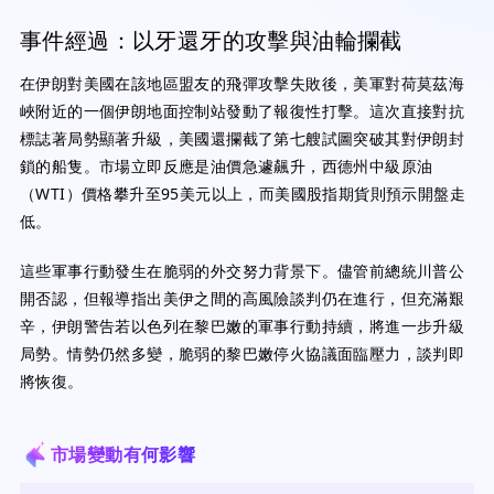
事件經過：以牙還牙的攻擊與油輪攔截
在伊朗對美國在該地區盟友的飛彈攻擊失敗後，美軍對荷莫茲海
峽附近的一個伊朗地面控制站發動了報復性打擊。這次直接對抗
標誌著局勢顯著升級，美國還攔截了第七艘試圖突破其對伊朗封
鎖的船隻。市場立即反應是油價急遽飆升，西德州中級原油
（WTI）價格攀升至95美元以上，而美國股指期貨則預示開盤走
低。
這些軍事行動發生在脆弱的外交努力背景下。儘管前總統川普公
開否認，但報導指出美伊之間的高風險談判仍在進行，但充滿艱
辛，伊朗警告若以色列在黎巴嫩的軍事行動持續，將進一步升級
局勢。情勢仍然多變，脆弱的黎巴嫩停火協議面臨壓力，談判即
將恢復。
市場變動有何影響