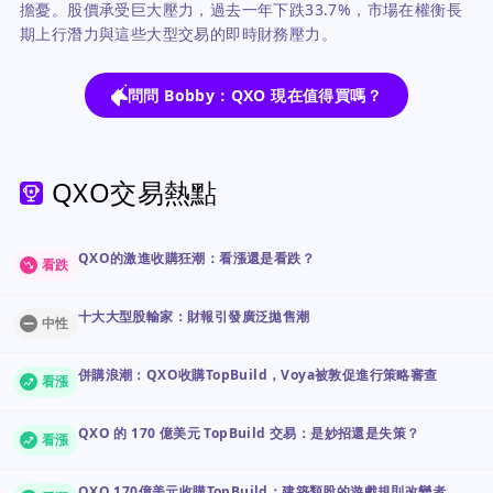
擔憂。股價承受巨大壓力，過去一年下跌33.7%，市場在權衡長
期上行潛力與這些大型交易的即時財務壓力。
問問 Bobby：QXO 現在值得買嗎？
QXO交易熱點
QXO的激進收購狂潮：看漲還是看跌？
看跌
十大大型股輸家：財報引發廣泛拋售潮
中性
併購浪潮：QXO收購TopBuild，Voya被敦促進行策略審查
看漲
QXO 的 170 億美元 TopBuild 交易：是妙招還是失策？
看漲
QXO 170億美元收購TopBuild：建築類股的遊戲規則改變者