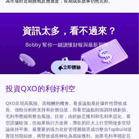
為市場對近期挑戰反應過度，長期成長故事仍然完好。
資訊太多，看不過來？
Bobby 幫你一鍵讀懂財報與最新新聞！
立即體驗
投資QXO的利好利空
QXO呈現高風險、高報酬的機會。看多論點基於爆炸性營收成
長、強勁分析師支持和折價估值，而看空論點則強調持續虧損、
毛利率壓縮和整合風險。目前，由於缺乏獲利和毛利率惡化，看
空證據較強，但如果執行力改善，潛在的巨大上行空間使多空辯
論保持平衡。最重要的張力在於管理層能否成功整合TopBuild並
實現預期綜效，將營收成長轉化為底線獲利。如果毛利率穩定且