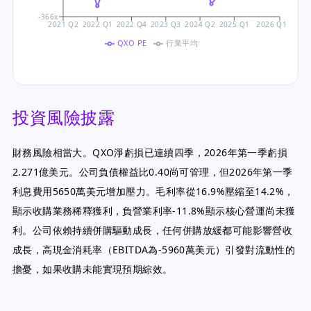
-366x
2021 Q2
2022 Q1
2022 Q4
2023 Q3
2024 Q2
2025 Q1
2026 Q1
QXO PE
行業平均
投資風險披露
財務風險相當大。QXO淨虧損已連續四季，2026年第一季虧損
2.271億美元。公司負債權益比0.40尚可管理，但2026年第一季
利息費用5650萬美元增加壓力。毛利率從16.9%壓縮至14.2%，
顯示收購業務稀釋獲利，負營業利率-11.8%顯示核心營運尚未獲
利。公司依賴持續併購驅動成長，任何併購放緩都可能影響營收
成長，高現金消耗率（EBITDA為-5960萬美元）引發對流動性的
擔憂，如果收購未能實現預期綜效。