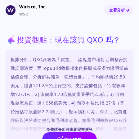
Watsco, Inc.
查看分析
WSO
投資觀點：現在該買 QXO 嗎？
根據分析，QXO評級為「買進」，論點是市場對近期整合挑
戰反應過度，而TopBuild收購帶來的長期成長潛力證明當前
估值合理。分析師共識為「強烈買進」，平均目標價29.50
美元，隱含121.8%的上行空間。支持證據包括：1) 營收年
增127.1%，2) 市銷率1.73倍低於產業平均2.5倍，3) 自由
現金流為正，達1.956億美元，4) 預期本益比18.27倍（基
於預估每股盈餘2.24美元），顯示獲利可期。然而，此買進
評級取決於成功整合和毛利率改善。如果毛利率跌破12%或
營收年增率降至50%以下，評級將下調至「持有」。目前股
免費註冊即可查看完整資訊
價相對其成長潛力被低估，但高風險需謹慎對待。