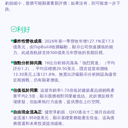
虧損縮小，股價可能顯著重新評價；如果沒有，則可能進一步下
跌。
利好
爆炸性營收成長
:
2026年第一季營收年增127.1%至17.3
億美元，由TopBuild收購驅動，顯示公司快速擴張的能
力。此成長軌跡支持500億美元年營收的長期目標。
強勁分析師共識
:
16位分析師共識為「強烈買進」（平均
評分1.2），平均目標價29.50美元，隱含從當前價格
13.30美元上漲121.8%。無賣出評級顯示分析師認為儘管
近期挑戰，仍有顯著價值。
估值低於同業
:
追蹤市銷率1.73倍低於建築產品經銷商產
業平均2.5倍，顯示股價相對同業被低估。此折價反映市
場懷疑，但如果執行力改善，提供潛在上行空間。
自由現金流為正
:
儘管淨虧損，QXO過去十二個月自由現
金流達1.956億美元，顯示基礎業務能產生現金。這為債
務償還和未來投資提供緩衝。