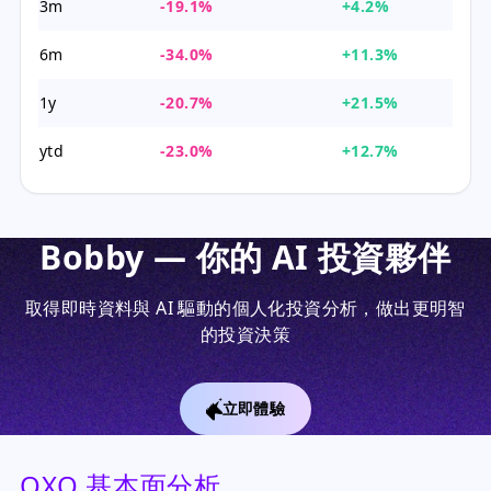
3m
-19.1%
+4.2%
6m
-34.0%
+11.3%
1y
-20.7%
+21.5%
ytd
-23.0%
+12.7%
Bobby — 你的 AI 投資夥伴
取得即時資料與 AI 驅動的個人化投資分析，做出更明智
的投資決策
立即體驗
QXO 基本面分析