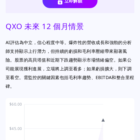
立即解鎖
QXO 未來 12 個月情景
AI評估為中立，信心程度中等。爆炸性的營收成長和強勁的分析
師支持顯示上行潛力，但持續的虧損和毛利率壓縮帶來顯著風
險。股票的高貝塔值和近期下跌趨勢顯示市場情緒偏空。如果公
司能展現獲利進展，立場將上調至看多；如果虧損擴大，則下調
至看空。需監控的關鍵因素包括毛利率趨勢、EBITDA和整合里程
碑。
$60.00
$45.00