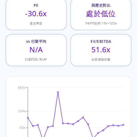
PE
與歷史對比
-30.6x
處於低位
最近季度
5年PE區間 13x~122x
vs 行業平均
EV/EBITDA
N/A
51.6x
行業PE約 N/A*
企業價值倍數
666x
234x
-66x