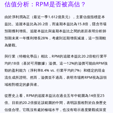
估值分析：RPM是否被高估？
由於淨利潤為正（最近一季1.612億美元），主要估值指標是本
益比。追蹤本益比為20.2倍，而遠期本益比為15.8倍，隱含市場
預期獲利增長。追蹤本益比與遠期本益比之間的差距表明分析師
預期未來一年獲利增長28%，考慮到近期增長減速，這一預期較
為樂觀。
與行業（特種化學品）相比，RPM的追蹤本益比20.2倍較行業平
均約18倍（基於可用數據）溢價。這一12%的溢價可能由RPM強
勁的盈利能力（淨利率8.4% vs. 行業平均約7%）和穩定的現金
流生成所證明。然而，溢價並不過高，表明市場將RPM視為該領
域相對穩定的參與者。
從歷史上看，RPM的追蹤本益比在過去五年中範圍為14倍至25
倍。目前的20.2倍接近該範圍的中間，表明該股相對於自身歷史
估值合理。它既沒有處於極端水平，也沒有暗示過度樂觀或深度