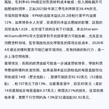
風險。毛利率40.9%穩定但對原材料成本敏感；投入價格飆升可
能壓縮利潤率，正如2025財年第三季毛利率降至38.4%所見。
市場與競爭風險：RPM的追蹤本益比20.2倍較行業平均溢價
12%，如果增長令人失望，容易受到本益比壓縮的影響。該股的
貝塔值為1.028，在市場下跌時沒有下行保護。來自Sherwin-
Williams和PPG等大型競爭對手的競爭壓力可能加劇，尤其是在
消費塗料領域。監管風險包括化學製造的環境合規成本。2026年
4月最近的獲利驚喜可能已被市場消化，若無持續的執行力，進一
步上漲空間有限。
最壞情況：長期的經濟放緩可能進一步減速營收增長，導致利潤
率壓縮和獲利未達預期。如果遠期本益比因較低的每股盈餘預估
而收縮至14倍（歷史低點），股價可能跌至92.92美元（52週低
點），較107美元下跌13%。在嚴重衰退中，跌至85美元（基於
14倍週期低谷每股盈餘6.07美元）將隱含21%的損失。從當前價
格來看，實際下行空間約為-13%至52週低點92.92美元。