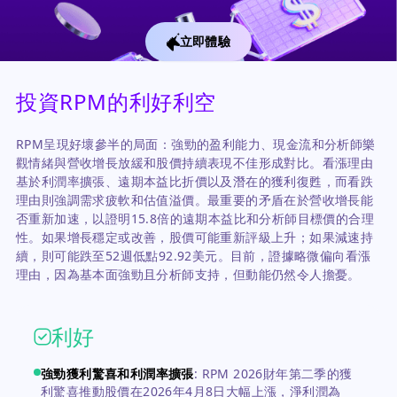
立即體驗
投資RPM的利好利空
RPM呈現好壞參半的局面：強勁的盈利能力、現金流和分析師樂
觀情緒與營收增長放緩和股價持續表現不佳形成對比。看漲理由
基於利潤率擴張、遠期本益比折價以及潛在的獲利復甦，而看跌
理由則強調需求疲軟和估值溢價。最重要的矛盾在於營收增長能
否重新加速，以證明15.8倍的遠期本益比和分析師目標價的合理
性。如果增長穩定或改善，股價可能重新評級上升；如果減速持
續，則可能跌至52週低點92.92美元。目前，證據略微偏向看漲
理由，因為基本面強勁且分析師支持，但動能仍然令人擔憂。
利好
強勁獲利驚喜和利潤率擴張
:
RPM 2026財年第二季的獲
利驚喜推動股價在2026年4月8日大幅上漲，淨利潤為