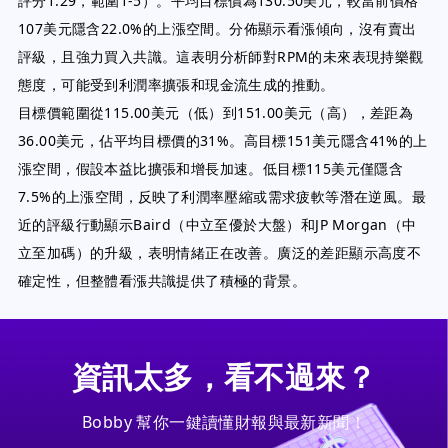
評分1.29，範圍1-5）。平均目標價為130.50美元，較當前價格
107美元隱含22.0%的上漲空間。分佈顯示看漲傾向，沒有賣出
評級，且強力買入共識。這表明分析師對RPM的未來表現持樂觀
態度，可能受到利潤率擴張和現金流生成的推動。
目標價範圍從115.00美元（低）到151.00美元（高），差距為
36.00美元，佔平均目標價的31%。高目標151美元隱含41%的上
漲空間，假設本益比擴張和增長加速。低目標115美元僅隱含
7.5%的上漲空間，反映了利潤率壓縮或需求疲軟等潛在逆風。最
近的評級行動顯示Baird（中立至優於大盤）和JP Morgan（中
立至加碼）的升級，表明情緒正在改善。廣泛的差距顯示高度不
確定性，但整體看漲共識提供了積極的背景。
資訊太多，看不過來？
Bobby 幫你一鍵讀懂財報與最新新聞！