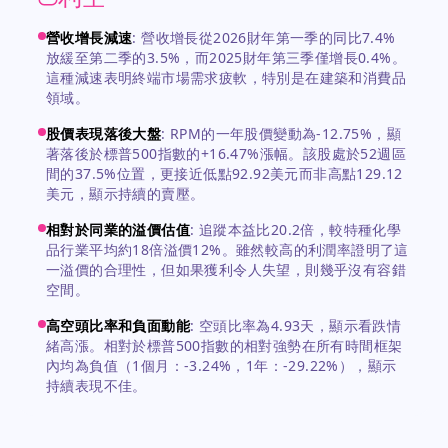
營收增長減速
:
營收增長從2026財年第一季的同比7.4%
放緩至第二季的3.5%，而2025財年第三季僅增長0.4%。
這種減速表明終端市場需求疲軟，特別是在建築和消費品
領域。
股價表現落後大盤
:
RPM的一年股價變動為-12.75%，顯
著落後於標普500指數的+16.47%漲幅。該股處於52週區
間的37.5%位置，更接近低點92.92美元而非高點129.12
美元，顯示持續的賣壓。
相對於同業的溢價估值
:
追蹤本益比20.2倍，較特種化學
品行業平均約18倍溢價12%。雖然較高的利潤率證明了這
一溢價的合理性，但如果獲利令人失望，則幾乎沒有容錯
空間。
高空頭比率和負面動能
:
空頭比率為4.93天，顯示看跌情
緒高漲。相對於標普500指數的相對強勢在所有時間框架
內均為負值（1個月：-3.24%，1年：-29.22%），顯示
持續表現不佳。