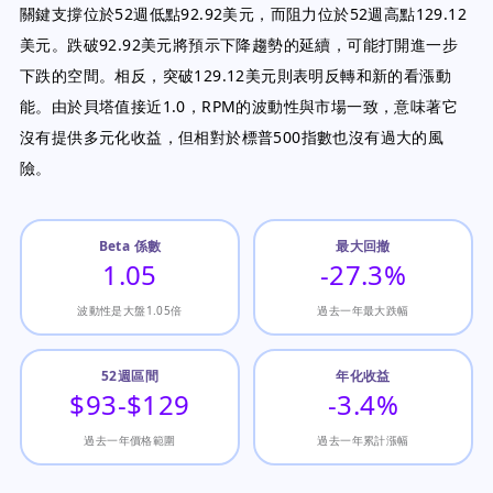
關鍵支撐位於52週低點92.92美元，而阻力位於52週高點129.12
美元。跌破92.92美元將預示下降趨勢的延續，可能打開進一步
下跌的空間。相反，突破129.12美元則表明反轉和新的看漲動
能。由於貝塔值接近1.0，RPM的波動性與市場一致，意味著它
沒有提供多元化收益，但相對於標普500指數也沒有過大的風
險。
Beta 係數
最大回撤
1.05
-27.3%
波動性是大盤1.05倍
過去一年最大跌幅
52週區間
年化收益
$93-$129
-3.4%
過去一年價格範圍
過去一年累計漲幅