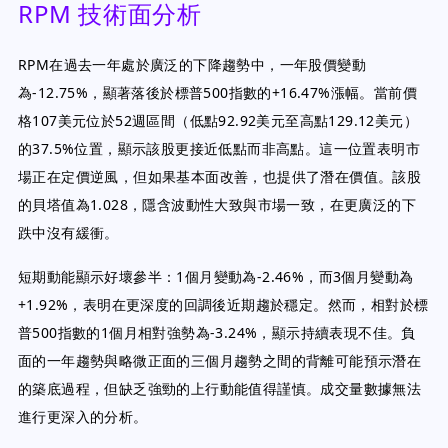
RPM 技術面分析
RPM在過去一年處於廣泛的下降趨勢中，一年股價變動
為-12.75%，顯著落後於標普500指數的+16.47%漲幅。當前價
格107美元位於52週區間（低點92.92美元至高點129.12美元）
的37.5%位置，顯示該股更接近低點而非高點。這一位置表明市
場正在定價逆風，但如果基本面改善，也提供了潛在價值。該股
的貝塔值為1.028，隱含波動性大致與市場一致，在更廣泛的下
跌中沒有緩衝。
短期動能顯示好壞參半：1個月變動為-2.46%，而3個月變動為
+1.92%，表明在更深度的回調後近期趨於穩定。然而，相對於標
普500指數的1個月相對強勢為-3.24%，顯示持續表現不佳。負
面的一年趨勢與略微正面的三個月趨勢之間的背離可能預示潛在
的築底過程，但缺乏強勁的上行動能值得謹慎。成交量數據無法
進行更深入的分析。