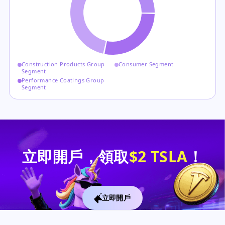
Construction Products Group
Consumer Segment
Segment
Performance Coatings Group
Segment
立即開戶，領取
$2 TSLA
！
立即開戶