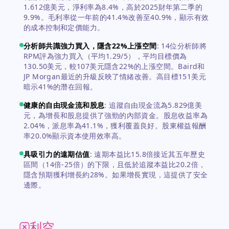
1.612億美元，淨利率為8.4%，高於2025財年第二季的
9.9%。毛利率從一年前的41.4%改善至40.9%，顯示有效
的成本控制和定價能力。
分析師共識強力買入，隱含22%上漲空間
:
14位分析師將
RPM評為強力買入（平均1.29/5），平均目標價為
130.50美元，較107美元隱含22%的上漲空間。Baird和
JP Morgan最近的升級反映了情緒改善。高目標151美元
暗示41%的潛在回報。
健康的自由現金流和股息
:
追蹤自由現金流為5.829億美
元，為增長和股息提供了強勁的內部資金。股息收益率為
2.04%，派息率為41.1%，獲利覆蓋良好。股東權益報酬
率20.0%顯示資本使用效率高。
具吸引力的遠期估值
:
遠期本益比15.8倍接近其五年歷史
區間（14倍-25倍）的下限，且低於追蹤本益比20.2倍，
隱含預期獲利增長約28%。如果增長實現，這提供了安全
邊際。
利空