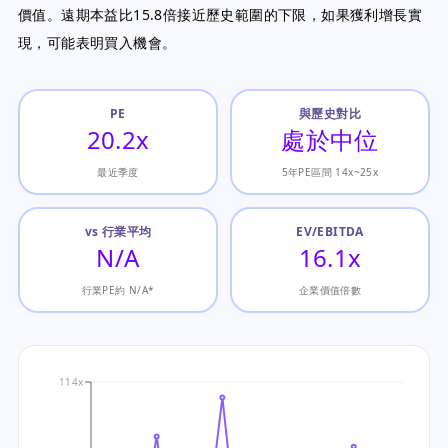
價值。遠期本益比15.8倍接近歷史範圍的下限，如果獲利增長實
現，可能表明買入機會。
PE
與歷史對比
20.2x
處於中位
最近季度
5年PE區間 14x~25x
vs 行業平均
EV/EBITDA
N/A
16.1x
行業PE約 N/A*
企業價值倍數
114x