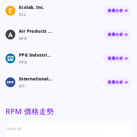
Ecolab, Inc.
查看分析
ECL
Air Products & Chemicals, Inc.
查看分析
APD
PPG Industries, Inc.
查看分析
PPG
International Flavors & Fragrances Inc.
查看分析
IFF
RPM 價格走勢
$140.00