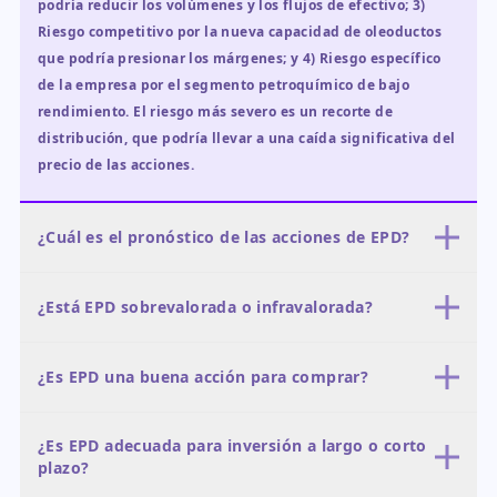
podría reducir los volúmenes y los flujos de efectivo; 3)
Riesgo competitivo por la nueva capacidad de oleoductos
que podría presionar los márgenes; y 4) Riesgo específico
de la empresa por el segmento petroquímico de bajo
rendimiento. El riesgo más severo es un recorte de
distribución, que podría llevar a una caída significativa del
precio de las acciones.
¿Cuál es el pronóstico de las acciones de EPD?
El pronóstico a 12 meses es moderadamente positivo. El
¿Está EPD sobrevalorada o infravalorada?
escenario base (probabilidad del 50%) ve la acción alcanzar
el objetivo promedio de $41.15, una ganancia del 8.1%. El
EPD parece estar valorada de manera justa o ligeramente
escenario alcista (probabilidad del 30%) apunta a $46, una
¿Es EPD una buena acción para comprar?
infravalorada. Su relación P/E de 12.05x está por debajo del
ganancia del 20.9%, mientras que el escenario bajista
promedio del S&P 500, y su EV/EBITDA de 10.46x es
(probabilidad del 20%) podría ver la acción caer a $37 o
EPD es una buena compra para inversores orientados a
razonable para el sector midstream. El rendimiento de
menos. El escenario más probable es una apreciación
¿Es EPD adecuada para inversión a largo o corto
ingresos que buscan un alto rendimiento del 6.67% con un
dividendos del 6.67% es más alto que el de muchos pares,
plazo?
gradual impulsada por flujos de efectivo estables y un alto
modelo de negocio estable. La acción cotiza a un P/E de
lo que sugiere que el mercado no está descontando un