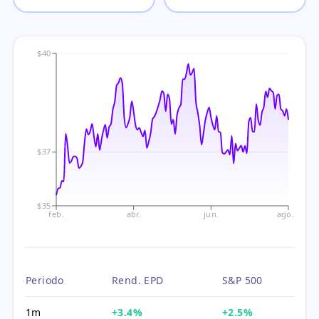
$40
$37
$35
feb.
abr.
jun.
ago.
Periodo
Rend. EPD
S&P 500
1m
+3.4%
+2.5%