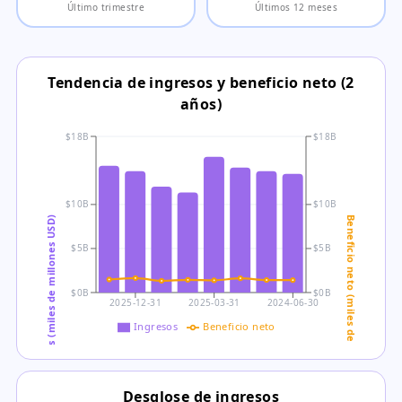
Último trimestre
Últimos 12 meses
Tendencia de ingresos y beneficio neto (2
años)
$18B
$18B
$10B
$10B
Ingresos (miles de millones USD)
Beneficio neto (miles de millones USD)
$5B
$5B
$0B
$0B
2025-12-31
2025-03-31
2024-06-30
Ingresos
Beneficio neto
Desglose de ingresos