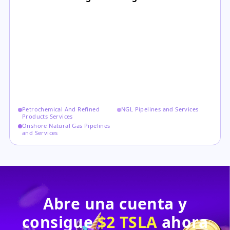
Petrochemical And Refined
NGL Pipelines and Services
Products Services
Onshore Natural Gas Pipelines
and Services
Abre una cuenta y
consigue
$2 TSLA
ahora