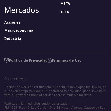
META
Mercados
TSLA
Acciones
Macroeconomía
Industria
Política de Privacidad
Términos de Uso
© 2026 Flow AI
Bobby, the world's first financial AI Agent, is developed by Flow AI, an 
AI-driven company. Flow AI is dedicated to providing global investors 
with AI-powered financial services across multiple markets.
Waffo.com Limited (distribuidor autorizado):

RM 1903, Piso 19, Lee Garden One, 33 Hysan Avenue, Causeway Bay, 