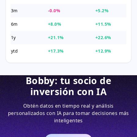
3m
-0.0%
+5.2%
6m
+8.0%
+11.5%
1y
+21.1%
+22.6%
ytd
+17.3%
+12.9%
Bobby: tu socio de
inversión con IA
Obtén datos en tiempo real y análisis
personalizados con IA para tomar decisiones más
inteligentes