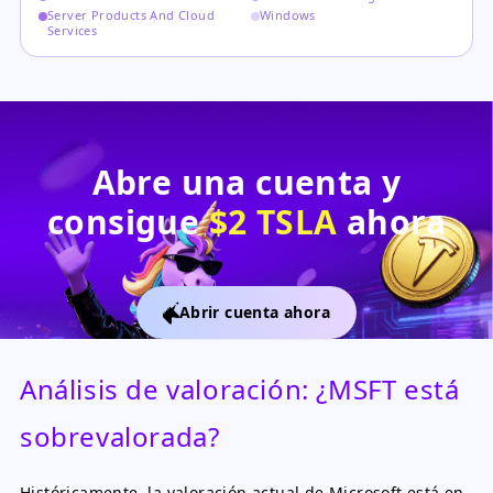
Server Products And Cloud
Windows
Services
Abre una cuenta y
consigue
$2 TSLA
ahora
Abrir cuenta ahora
Análisis de valoración: ¿MSFT está
sobrevalorada?
Históricamente, la valoración actual de Microsoft está en