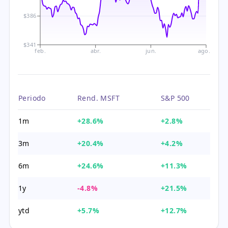
$386
$341
feb.
abr.
jun.
ago.
Periodo
Rend. MSFT
S&P 500
1m
+28.6%
+2.8%
3m
+20.4%
+4.2%
6m
+24.6%
+11.3%
1y
-4.8%
+21.5%
ytd
+5.7%
+12.7%