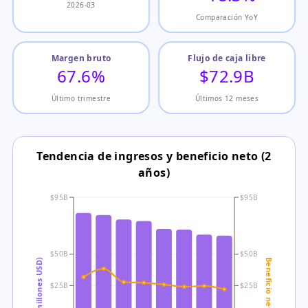
2026-03
Comparación YoY
Margen bruto
Flujo de caja libre
67.6%
$72.9B
Último trimestre
Últimos 12 meses
Tendencia de ingresos y beneficio neto (2
años)
$95B
$95B
$50B
$50B
$25B
$25B