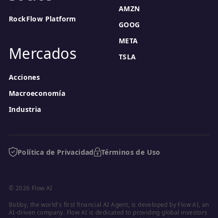
AMZN
RockFlow Platform
GOOG
META
Mercados
TSLA
Acciones
Macroeconomía
Industria
Política de Privacidad
Términos de Uso
© 2026 Flow AI
Bobby, the world's first financial AI Agent, is developed by Flow AI, an 
AI-driven company. Flow AI is dedicated to providing global investors 