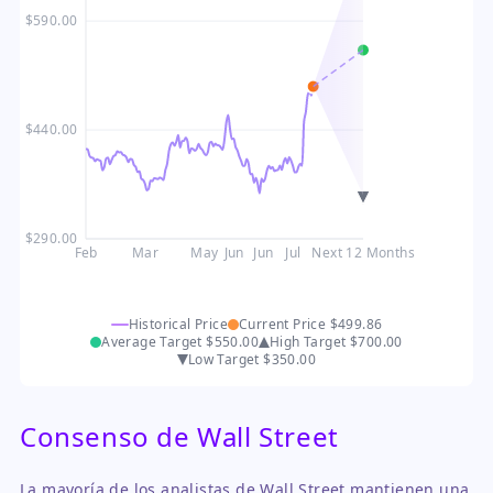
$590.00
$440.00
$290.00
Feb
Mar
May
Jun
Jun
Jul
Next 12 Months
Historical Price
Current Price
$499.86
Average Target
$550.00
High Target
$700.00
Low Target
$350.00
Consenso de Wall Street
La mayoría de los analistas de Wall Street mantienen una