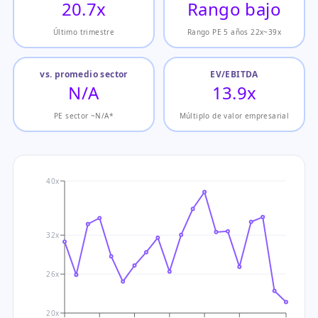
20.7x
Rango bajo
Último trimestre
Rango PE 5 años 22x~39x
vs. promedio sector
EV/EBITDA
N/A
13.9x
PE sector ~N/A*
Múltiplo de valor empresarial
40x
32x
26x
20x