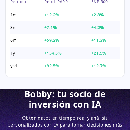
Periodo
Rend. PARR
S&P 500
1m
+12.2%
+2.8%
3m
+7.1%
+4.2%
6m
+59.2%
+11.3%
1y
+154.5%
+21.5%
ytd
+92.5%
+12.7%
Bobby: tu socio de
inversión con IA
Obtén datos en tiempo real y análisis
personalizados con IA para tomar decisiones más