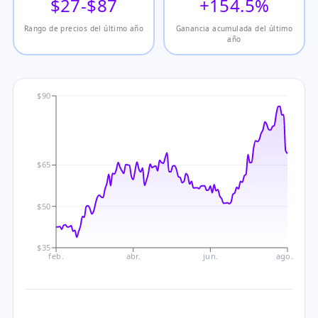
$27-$87
+154.5%
Rango de precios del último año
Ganancia acumulada del último
año
$90
$65
$50
$35
feb.
abr.
jun.
ago.