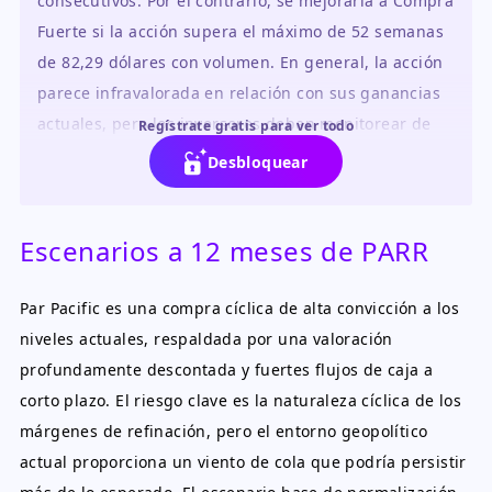
consecutivos. Por el contrario, se mejoraría a Compra
Fuerte si la acción supera el máximo de 52 semanas
de 82,29 dólares con volumen. En general, la acción
parece infravalorada en relación con sus ganancias
actuales, pero los inversores deben monitorear de
Regístrate gratis para ver todo
cerca los márgenes de refinación.
Desbloquear
Escenarios a 12 meses de PARR
Par Pacific es una compra cíclica de alta convicción a los
niveles actuales, respaldada por una valoración
profundamente descontada y fuertes flujos de caja a
corto plazo. El riesgo clave es la naturaleza cíclica de los
márgenes de refinación, pero el entorno geopolítico
actual proporciona un viento de cola que podría persistir