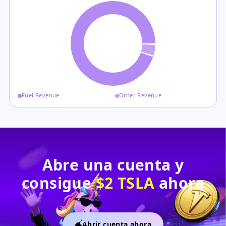
Fuel Revenue
Other Revenue
Abre una cuenta y
consigue
$2 TSLA
ahora
Abrir cuenta ahora