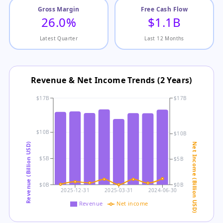
Gross Margin
Free Cash Flow
26.0%
$1.1B
Latest Quarter
Last 12 Months
Revenue & Net Income Trends (2 Years)
$17B
$17B
$10B
$10B
Revenue (Billion USD)
Net Income (Billion USD)
$5B
$5B
$0B
$0B
2025-12-31
2025-03-31
2024-06-30
Revenue
Net income