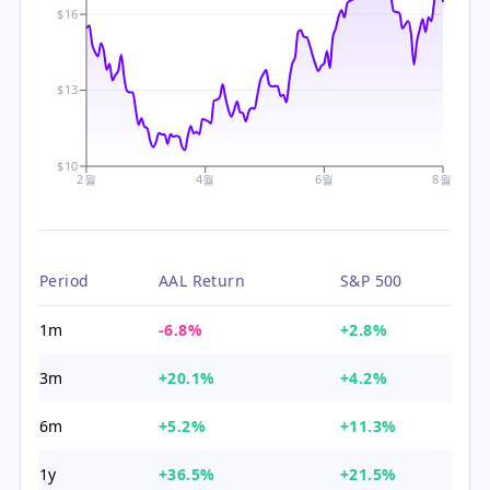
$16
$13
$10
2월
4월
6월
8월
Period
AAL Return
S&P 500
1m
-6.8%
+2.8%
3m
+20.1%
+4.2%
6m
+5.2%
+11.3%
1y
+36.5%
+21.5%