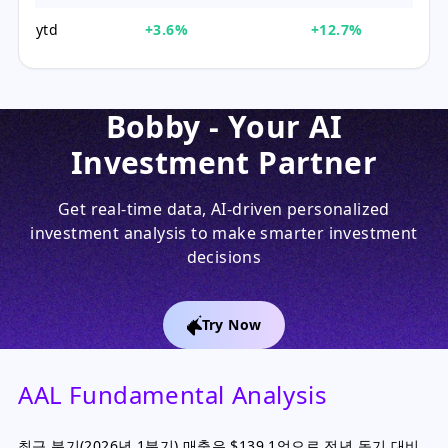
ytd
+3.6%
+12.7%
Bobby - Your AI
Investment Partner
Get real-time data, AI-driven personalized
investment analysis to make smarter investment
decisions
Try Now
AAL Fundamental Analysis
최근 분기(2026년 1분기) 매출은 $139.1억으로 전년 동기 대비