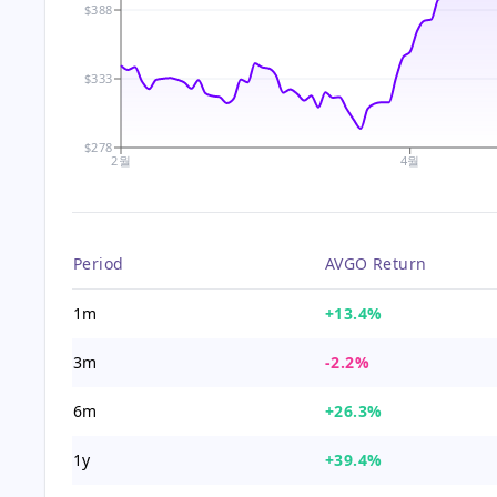
$388
$333
$278
2월
4월
Period
AVGO Return
1m
+13.4%
3m
-2.2%
6m
+26.3%
1y
+39.4%