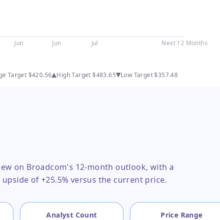
Jun
Jun
Jul
Next 12 Months
ge Target
$420.56
High Target
$483.65
Low Target
$357.48
 view on Broadcom's 12-month outlook, with a
upside of +25.5% versus the current price.
Analyst Count
Price Range