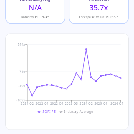
N/A
35.7x
Industry PE ~N/A*
Enterprise Value Multiple
244x
71x
-19x
-109x
2021 Q2
2022 Q1
2022 Q4
2023 Q3
2024 Q2
2025 Q1
2026 Q1
SOFI PE
Industry Average