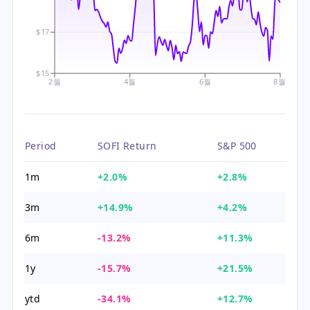
$17
$15
2월
4월
6월
8월
Period
SOFI Return
S&P 500
1m
+2.0%
+2.8%
3m
+14.9%
+4.2%
6m
-13.2%
+11.3%
1y
-15.7%
+21.5%
ytd
-34.1%
+12.7%